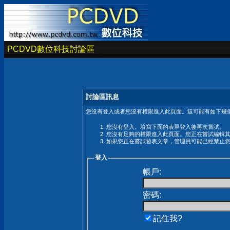
PCDVD數位科技討論區
討論區訊息
您沒有登入或者您沒有權限進入此頁面。這可能有如下幾個
您沒有登入。填寫下面的表單登入後再次嘗試。
您沒有足夠的權限進入此頁面。您正在嘗試編輯
如果您正在嘗試發表文章，管理員可能已經禁止
登入
帳戶:
密碼:
記住我?