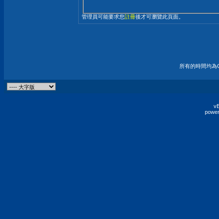
管理員可能要求您
註冊
後才可瀏覽此頁面。
所有的時間均為G
vB
power