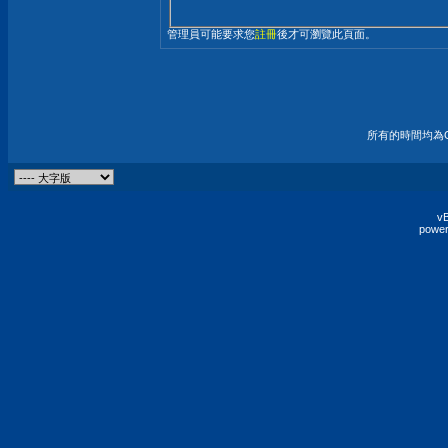
管理員可能要求您
註冊
後才可瀏覽此頁面。
所有的時間均為G
vB
power