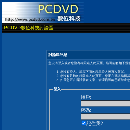
PCDVD數位科技討論區
討論區訊息
您沒有登入或者您沒有權限進入此頁面。這可能有如下幾個
您沒有登入。填寫下面的表單登入後再次嘗試。
您沒有足夠的權限進入此頁面。您正在嘗試編輯
如果您正在嘗試發表文章，管理員可能已經禁止
登入
帳戶:
密碼:
記住我?