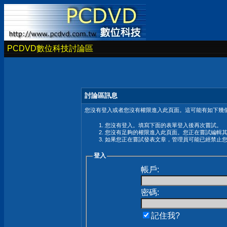
PCDVD數位科技討論區
討論區訊息
您沒有登入或者您沒有權限進入此頁面。這可能有如下幾個
您沒有登入。填寫下面的表單登入後再次嘗試。
您沒有足夠的權限進入此頁面。您正在嘗試編輯
如果您正在嘗試發表文章，管理員可能已經禁止
登入
帳戶:
密碼:
記住我?