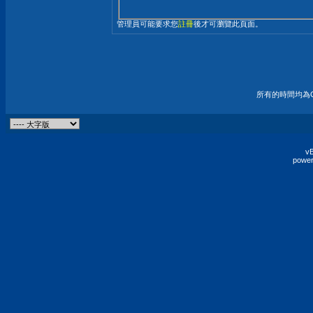
管理員可能要求您
註冊
後才可瀏覽此頁面。
所有的時間均為G
vB
power