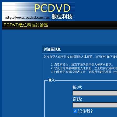
PCDVD數位科技討論區
討論區訊息
您沒有登入或者您沒有權限進入此頁面。這可能有如下幾個
您沒有登入。填寫下面的表單登入後再次嘗試。
您沒有足夠的權限進入此頁面。您正在嘗試編輯
如果您正在嘗試發表文章，管理員可能已經禁止
登入
帳戶:
密碼:
記住我?