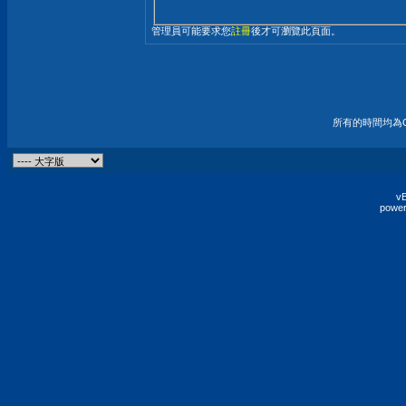
管理員可能要求您
註冊
後才可瀏覽此頁面。
所有的時間均為G
vB
power