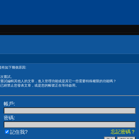
有如下幾個原因:
再次嘗試。
在嘗試編輯其他人的文章，進入管理功能或是其它一些需要特殊權限的功能嗎？
能已經禁止您發表文章，或是您的帳號正在等待啟用。
帳戶:
密碼:
忘記密碼？
記住我?