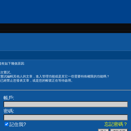
有如下幾個原因:
再次嘗試。
在嘗試編輯其他人的文章，進入管理功能或是其它一些需要特殊權限的功能嗎？
能已經禁止您發表文章，或是您的帳號正在等待啟用。
帳戶:
密碼:
忘記密碼？
記住我?