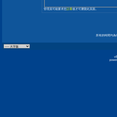
管理員可能要求您
註冊
後才可瀏覽此頁面。
所有的時間均為G
vB
power