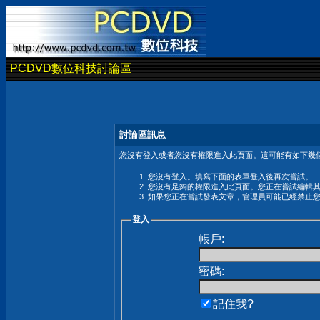
PCDVD數位科技討論區
討論區訊息
您沒有登入或者您沒有權限進入此頁面。這可能有如下幾個
您沒有登入。填寫下面的表單登入後再次嘗試。
您沒有足夠的權限進入此頁面。您正在嘗試編輯
如果您正在嘗試發表文章，管理員可能已經禁止
登入
帳戶:
密碼:
記住我?