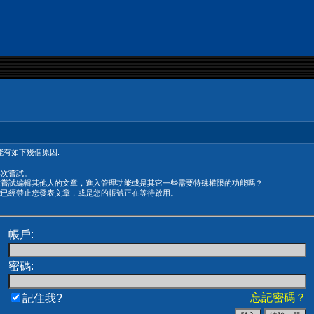
有如下幾個原因:
再次嘗試。
在嘗試編輯其他人的文章，進入管理功能或是其它一些需要特殊權限的功能嗎？
能已經禁止您發表文章，或是您的帳號正在等待啟用。
帳戶:
密碼:
忘記密碼？
記住我?