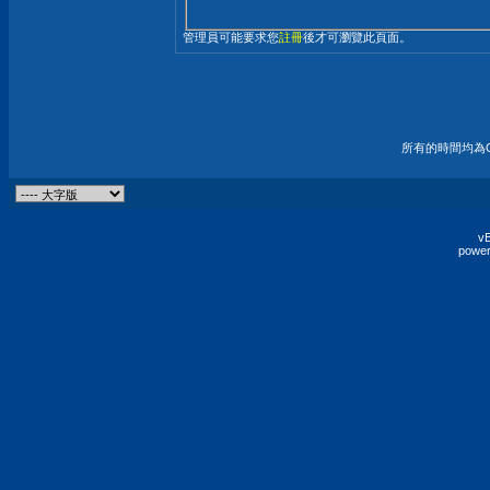
管理員可能要求您
註冊
後才可瀏覽此頁面。
所有的時間均為G
vB
power