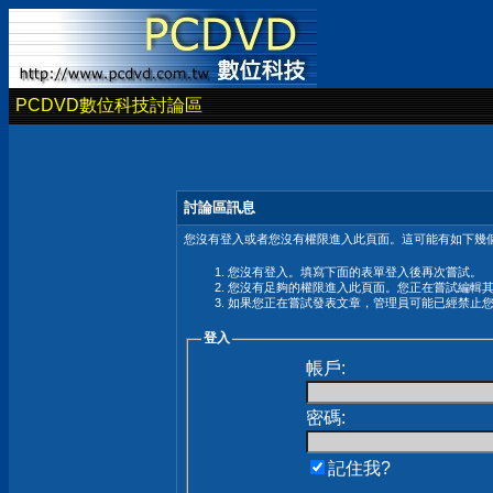
PCDVD數位科技討論區
討論區訊息
您沒有登入或者您沒有權限進入此頁面。這可能有如下幾個
您沒有登入。填寫下面的表單登入後再次嘗試。
您沒有足夠的權限進入此頁面。您正在嘗試編輯
如果您正在嘗試發表文章，管理員可能已經禁止
登入
帳戶:
密碼:
記住我?