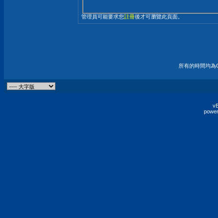
管理員可能要求您
註冊
後才可瀏覽此頁面。
所有的時間均為G
vB
power