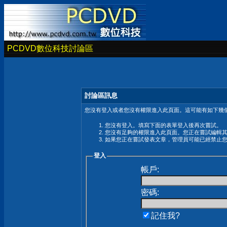
PCDVD數位科技討論區
討論區訊息
您沒有登入或者您沒有權限進入此頁面。這可能有如下幾個
您沒有登入。填寫下面的表單登入後再次嘗試。
您沒有足夠的權限進入此頁面。您正在嘗試編輯
如果您正在嘗試發表文章，管理員可能已經禁止
登入
帳戶:
密碼:
記住我?