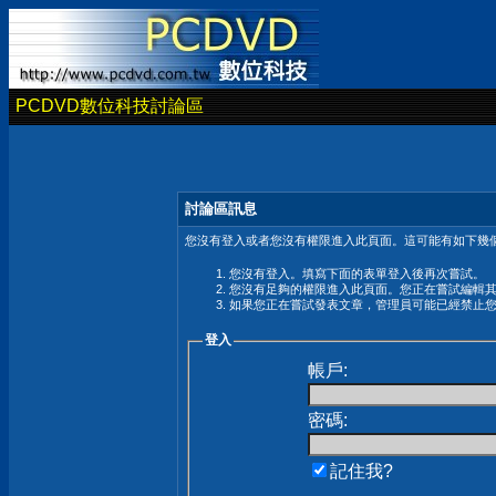
PCDVD數位科技討論區
討論區訊息
您沒有登入或者您沒有權限進入此頁面。這可能有如下幾個
您沒有登入。填寫下面的表單登入後再次嘗試。
您沒有足夠的權限進入此頁面。您正在嘗試編輯
如果您正在嘗試發表文章，管理員可能已經禁止
登入
帳戶:
密碼:
記住我?