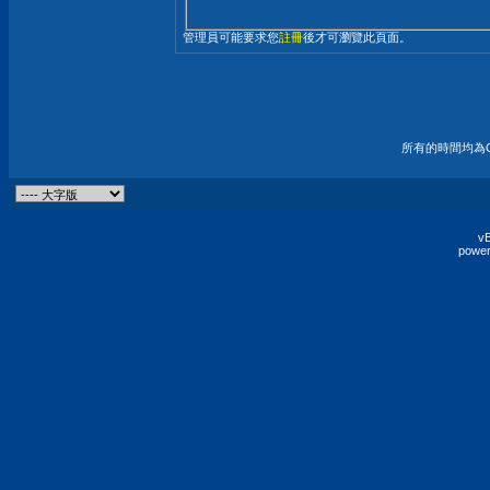
管理員可能要求您
註冊
後才可瀏覽此頁面。
所有的時間均為G
vB
power