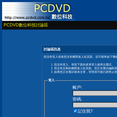
PCDVD數位科技討論區
討論區訊息
您沒有登入或者您沒有權限進入此頁面。這可能有如下幾個
您沒有登入。填寫下面的表單登入後再次嘗試。
您沒有足夠的權限進入此頁面。您正在嘗試編輯
如果您正在嘗試發表文章，管理員可能已經禁止
登入
帳戶:
密碼:
記住我?