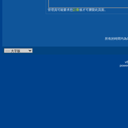
管理員可能要求您
註冊
後才可瀏覽此頁面。
所有的時間均為G
vB
power