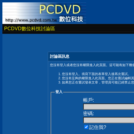
PCDVD數位科技討論區
討論區訊息
您沒有登入或者您沒有權限進入此頁面。這可能有如下幾個
您沒有登入。填寫下面的表單登入後再次嘗試。
您沒有足夠的權限進入此頁面。您正在嘗試編輯
如果您正在嘗試發表文章，管理員可能已經禁止
登入
帳戶:
密碼:
記住我?