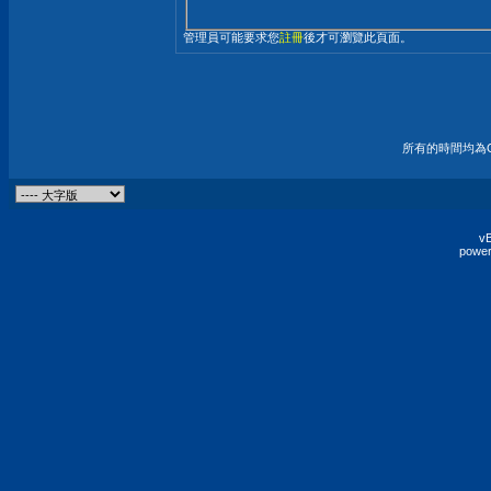
管理員可能要求您
註冊
後才可瀏覽此頁面。
所有的時間均為G
vB
power