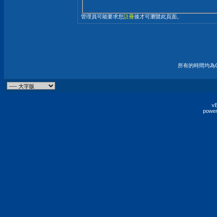
管理員可能要求您
註冊
後才可瀏覽此頁面。
所有的時間均為G
vB
power