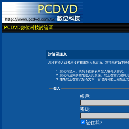
PCDVD數位科技討論區
討論區訊息
您沒有登入或者您沒有權限進入此頁面。這可能有如下幾個
您沒有登入。填寫下面的表單登入後再次嘗試。
您沒有足夠的權限進入此頁面。您正在嘗試編輯
如果您正在嘗試發表文章，管理員可能已經禁止
登入
帳戶:
密碼:
記住我?