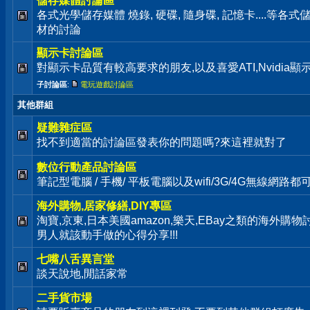
儲存媒體討論區
各式光學儲存媒體 燒錄, 硬碟, 隨身碟, 記憶卡....等
材的討論
顯示卡討論區
對顯示卡品質有較高要求的朋友,以及喜愛ATI,Nvidia
子討論區
:
電玩遊戲討論區
其他群組
疑難雜症區
找不到適當的討論區發表你的問題嗎?來這裡就對了
數位行動產品討論區
筆記型電腦 / 手機/ 平板電腦以及wifi/3G/4G無線網路
海外購物,居家修繕,DIY專區
淘寶,京東,日本美國amazon,樂天,EBay之類的海外購
男人就該動手做的心得分享!!!
七嘴八舌異言堂
談天說地,閒話家常
二手貨市場