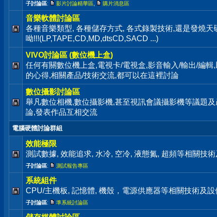
子討論區
:
影片討論精華區
,
購片消息區
音樂軟體討論區
各種音樂類型, 各種儲存方式, 各式錄製技術,還是發燒
呦!!!(LP,TAPE,CD,MD,dtsCD,SACD ...)
VIVO討論區 (數位機上盒)
任何有關數位機上盒,電視卡/電視盒,影音輸入/輸出/編輯
的心得,相關產品/技術交流,都可以在這裡討論
數位攝影討論區
舉凡數位相機,數位攝影機,甚至視訊會議攝影機等議題及
論,發表作品互相交流
電腦硬體討論群組
效能極限
測試數據, 效能追求, 水冷, 空冷, 液態氮, 超頻等相關
子討論區
:
測試報告專區
系統組件
CPU/主機板, 記憶體, 機殼，電源供應器等相關技術及
子討論區
:
準系統討論區