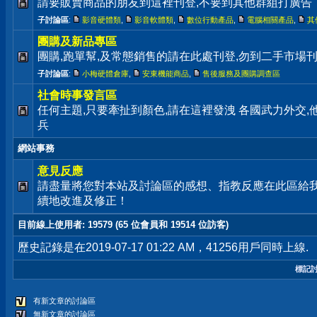
請要販賣商品的朋友到這裡刊登,不要到其他群組打廣告
子討論區
:
影音硬體類
,
影音軟體類
,
數位行動產品
,
電腦相關產品
,
其
團購及新品專區
團購,跑單幫,及常態銷售的請在此處刊登,勿到二手市場
子討論區
:
小梅硬體倉庫
,
安東機能商品
,
售後服務及團購調查區
社會時事發言區
任何主題,只要牽扯到顏色,請在這裡發洩 各國武力外交
兵
網站事務
意見反應
請盡量將您對本站及討論區的感想、指教反應在此區給
續地改進及修正！
目前線上使用者
: 19579 (65 位會員和 19514 位訪客)
歷史記錄是在2019-07-17 01:22 AM，41256用戶同時上線.
標記
有新文章的討論區
無新文章的討論區