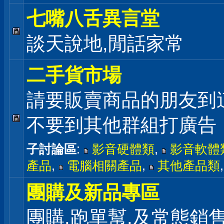
七嘴八舌異言堂
談天說地,閒話家常
二手貨市場
請要販賣商品的朋友到
不要到其他群組打廣告
子討論區
:
影音硬體類
,
影音軟體
產品
,
電腦相關產品
,
其他產品類
團購及新品專區
團購,跑單幫,及常態銷