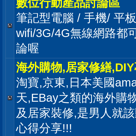
數位行動產品討論區
筆記型電腦 / 手機/ 
wifi/3G/4G無線網路
論喔
海外購物,居家修繕,DI
淘寶,京東,日本美國ama
天,EBay之類的海外購
及居家裝修,是男人就
心得分享!!!