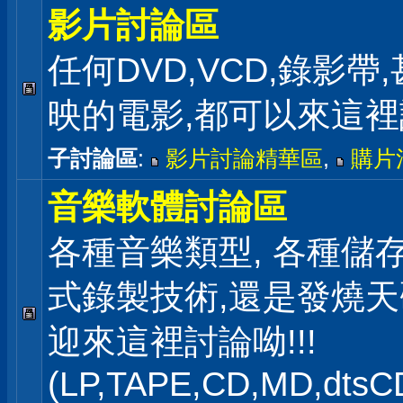
影片討論區
任何DVD,VCD,錄影帶
映的電影,都可以來這
子討論區
:
影片討論精華區
,
購片
音樂軟體討論區
各種音樂類型, 各種儲存
式錄製技術,還是發燒
迎來這裡討論呦!!!
(LP,TAPE,CD,MD,dts