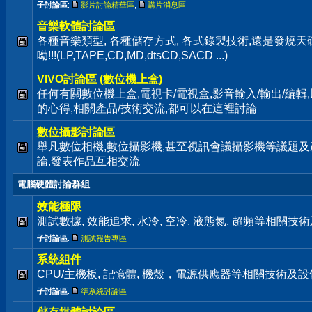
子討論區
:
影片討論精華區
,
購片消息區
音樂軟體討論區
各種音樂類型, 各種儲存方式, 各式錄製技術,還是發燒
呦!!!(LP,TAPE,CD,MD,dtsCD,SACD ...)
VIVO討論區 (數位機上盒)
任何有關數位機上盒,電視卡/電視盒,影音輸入/輸出/編輯
的心得,相關產品/技術交流,都可以在這裡討論
數位攝影討論區
舉凡數位相機,數位攝影機,甚至視訊會議攝影機等議題及
論,發表作品互相交流
電腦硬體討論群組
效能極限
測試數據, 效能追求, 水冷, 空冷, 液態氮, 超頻等相關
子討論區
:
測試報告專區
系統組件
CPU/主機板, 記憶體, 機殼，電源供應器等相關技術及
子討論區
:
準系統討論區