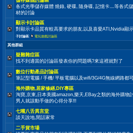
儲存媒體討論區
各式光學儲存媒體 燒錄, 硬碟, 隨身碟, 記憶卡....等
材的討論
顯示卡討論區
對顯示卡品質有較高要求的朋友,以及喜愛ATI,Nvidia
子討論區
:
電玩遊戲討論區
其他群組
疑難雜症區
找不到適當的討論區發表你的問題嗎?來這裡就對了
數位行動產品討論區
筆記型電腦 / 手機/ 平板電腦以及wifi/3G/4G無線網路
海外購物,居家修繕,DIY專區
淘寶,京東,日本美國amazon,樂天,EBay之類的海外購
男人就該動手做的心得分享!!!
七嘴八舌異言堂
談天說地,閒話家常
二手貨市場