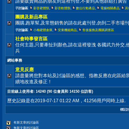
請要販賣商品的朋友到這裡刊登,不要到其他群組打廣告
子討論區
:
影音硬體類
,
影音軟體類
,
數位行動產品
,
電腦相關產品
,
其
團購及新品專區
團購,跑單幫,及常態銷售的請在此處刊登,勿到二手市場
子討論區
:
小梅硬體倉庫
,
安東機能商品
,
售後服務及團購調查區
社會時事發言區
任何主題,只要牽扯到顏色,請在這裡發洩 各國武力外交
兵
網站事務
意見反應
請盡量將您對本站及討論區的感想、指教反應在此區給
續地改進及修正！
目前線上使用者
: 14240 (90 位會員和 14150 位訪客)
歷史記錄是在2019-07-17 01:22 AM，41256用戶同時上線.
標記
有新文章的討論區
無新文章的討論區