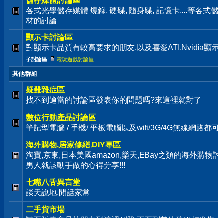
儲存媒體討論區
各式光學儲存媒體 燒錄, 硬碟, 隨身碟, 記憶卡....等
材的討論
顯示卡討論區
對顯示卡品質有較高要求的朋友,以及喜愛ATI,Nvidia
子討論區
:
電玩遊戲討論區
其他群組
疑難雜症區
找不到適當的討論區發表你的問題嗎?來這裡就對了
數位行動產品討論區
筆記型電腦 / 手機/ 平板電腦以及wifi/3G/4G無線網路
海外購物,居家修繕,DIY專區
淘寶,京東,日本美國amazon,樂天,EBay之類的海外購
男人就該動手做的心得分享!!!
七嘴八舌異言堂
談天說地,閒話家常
二手貨市場