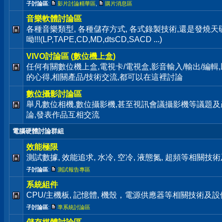
子討論區
:
影片討論精華區
,
購片消息區
音樂軟體討論區
各種音樂類型, 各種儲存方式, 各式錄製技術,還是發燒
呦!!!(LP,TAPE,CD,MD,dtsCD,SACD ...)
VIVO討論區 (數位機上盒)
任何有關數位機上盒,電視卡/電視盒,影音輸入/輸出/編輯
的心得,相關產品/技術交流,都可以在這裡討論
數位攝影討論區
舉凡數位相機,數位攝影機,甚至視訊會議攝影機等議題及
論,發表作品互相交流
電腦硬體討論群組
效能極限
測試數據, 效能追求, 水冷, 空冷, 液態氮, 超頻等相關
子討論區
:
測試報告專區
系統組件
CPU/主機板, 記憶體, 機殼，電源供應器等相關技術及
子討論區
:
準系統討論區