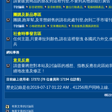
請要販賣商品的朋友到這裡刊登,不要到其他群組打廣告
子討論區
:
影音硬體類
,
影音軟體類
,
數位行動產品
,
電腦相關產品
,
其
團購及新品專區
團購,跑單幫,及常態銷售的請在此處刊登,勿到二手市場
子討論區
:
小梅硬體倉庫
,
安東機能商品
,
售後服務及團購調查區
社會時事發言區
任何主題,只要牽扯到顏色,請在這裡發洩 各國武力外交
兵
網站事務
意見反應
請盡量將您對本站及討論區的感想、指教反應在此區給
續地改進及修正！
目前線上使用者
: 17272 (78 位會員和 17194 位訪客)
歷史記錄是在2019-07-17 01:22 AM，41256用戶同時上線.
標記
有新文章的討論區
無新文章的討論區