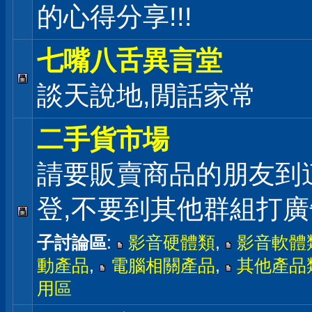
的心得分享!!!
七嘴八舌異言堂
談天說地,閒話家常
二手貨市場
請要販賣商品的朋友到
登,不要到其他群組打廣
子討論區
:
影音硬體類
,
影音軟體
動產品
,
電腦相關產品
,
其他產品
用區