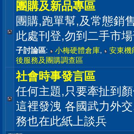
團購及新品專區
團購,跑單幫,及常態銷
此處刊登,勿到二手市
子討論區
:
小梅硬體倉庫
,
安東機
後服務及團購調查區
社會時事發言區
任何主題,只要牽扯到顏
這裡發洩 各國武力外交
務也在此紙上談兵