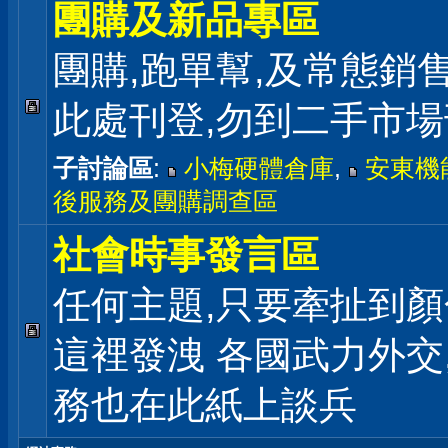
團購及新品專區
團購,跑單幫,及常態銷
此處刊登,勿到二手市
子討論區
:
小梅硬體倉庫
,
安東機
後服務及團購調查區
社會時事發言區
任何主題,只要牽扯到顏
這裡發洩 各國武力外交
務也在此紙上談兵