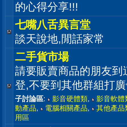
的心得分享!!!
七嘴八舌異言堂
談天說地,閒話家常
二手貨市場
請要販賣商品的朋友到
登,不要到其他群組打廣
子討論區
:
影音硬體類
,
影音軟體
動產品
,
電腦相關產品
,
其他產品
用區