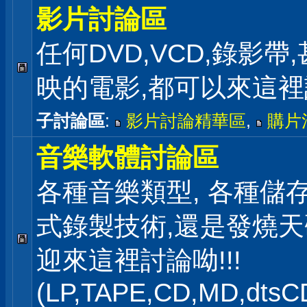
影片討論區
任何DVD,VCD,錄影帶
映的電影,都可以來這
子討論區
:
影片討論精華區
,
購片
音樂軟體討論區
各種音樂類型, 各種儲存
式錄製技術,還是發燒
迎來這裡討論呦!!!
(LP,TAPE,CD,MD,dts