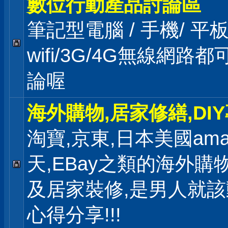
數位行動產品討論區
筆記型電腦 / 手機/ 
wifi/3G/4G無線網路
論喔
海外購物,居家修繕,DI
淘寶,京東,日本美國ama
天,EBay之類的海外購
及居家裝修,是男人就
心得分享!!!