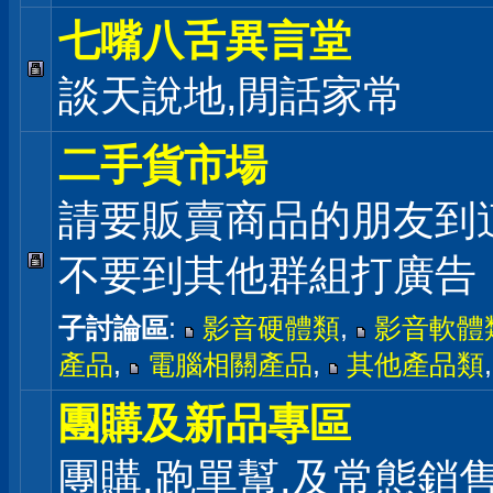
七嘴八舌異言堂
談天說地,閒話家常
二手貨市場
請要販賣商品的朋友到
不要到其他群組打廣告
子討論區
:
影音硬體類
,
影音軟體
產品
,
電腦相關產品
,
其他產品類
團購及新品專區
團購,跑單幫,及常態銷