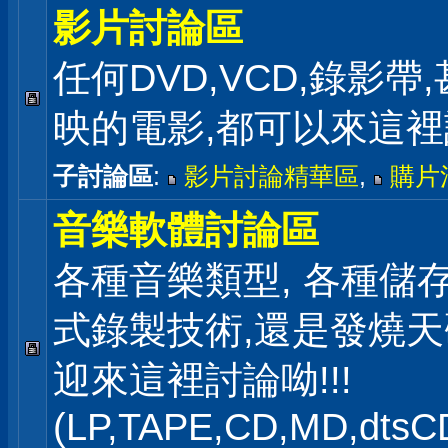
影片討論區
任何DVD,VCD,錄影帶
映的電影,都可以來這
子討論區
:
影片討論精華區
,
購片
音樂軟體討論區
各種音樂類型, 各種儲存
式錄製技術,還是發燒
迎來這裡討論呦!!!
(LP,TAPE,CD,MD,dts