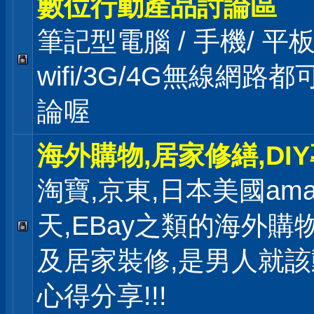
數位行動產品討論區
筆記型電腦 / 手機/ 
wifi/3G/4G無線網路
論喔
海外購物,居家修繕,DI
淘寶,京東,日本美國ama
天,EBay之類的海外購
及居家裝修,是男人就
心得分享!!!