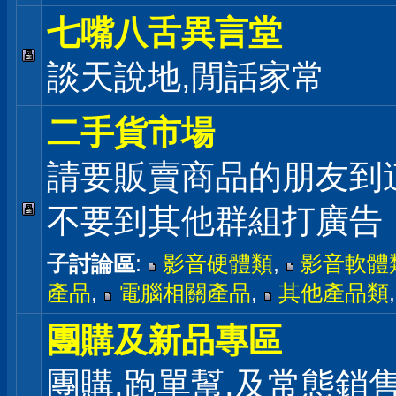
七嘴八舌異言堂
談天說地,閒話家常
二手貨市場
請要販賣商品的朋友到
不要到其他群組打廣告
子討論區
:
影音硬體類
,
影音軟體
產品
,
電腦相關產品
,
其他產品類
團購及新品專區
團購,跑單幫,及常態銷