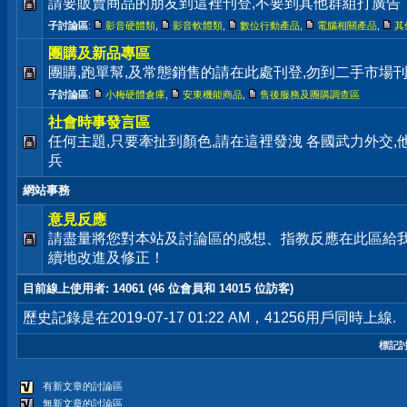
請要販賣商品的朋友到這裡刊登,不要到其他群組打廣告
子討論區
:
影音硬體類
,
影音軟體類
,
數位行動產品
,
電腦相關產品
,
其
團購及新品專區
團購,跑單幫,及常態銷售的請在此處刊登,勿到二手市場
子討論區
:
小梅硬體倉庫
,
安東機能商品
,
售後服務及團購調查區
社會時事發言區
任何主題,只要牽扯到顏色,請在這裡發洩 各國武力外交
兵
網站事務
意見反應
請盡量將您對本站及討論區的感想、指教反應在此區給
續地改進及修正！
目前線上使用者
: 14061 (46 位會員和 14015 位訪客)
歷史記錄是在2019-07-17 01:22 AM，41256用戶同時上線.
標記
有新文章的討論區
無新文章的討論區