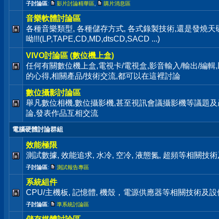
子討論區
:
影片討論精華區
,
購片消息區
音樂軟體討論區
各種音樂類型, 各種儲存方式, 各式錄製技術,還是發燒
呦!!!(LP,TAPE,CD,MD,dtsCD,SACD ...)
VIVO討論區 (數位機上盒)
任何有關數位機上盒,電視卡/電視盒,影音輸入/輸出/編輯
的心得,相關產品/技術交流,都可以在這裡討論
數位攝影討論區
舉凡數位相機,數位攝影機,甚至視訊會議攝影機等議題及
論,發表作品互相交流
電腦硬體討論群組
效能極限
測試數據, 效能追求, 水冷, 空冷, 液態氮, 超頻等相關
子討論區
:
測試報告專區
系統組件
CPU/主機板, 記憶體, 機殼，電源供應器等相關技術及
子討論區
:
準系統討論區