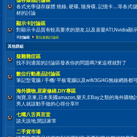
儲存媒體討論區
各式光學儲存媒體 燒錄, 硬碟, 隨身碟, 記憶卡....等
材的討論
顯示卡討論區
對顯示卡品質有較高要求的朋友,以及喜愛ATI,Nvidia
子討論區
:
電玩遊戲討論區
其他群組
疑難雜症區
找不到適當的討論區發表你的問題嗎?來這裡就對了
數位行動產品討論區
筆記型電腦 / 手機/ 平板電腦以及wifi/3G/4G無線網路
海外購物,居家修繕,DIY專區
淘寶,京東,日本美國amazon,樂天,EBay之類的海外購
男人就該動手做的心得分享!!!
七嘴八舌異言堂
談天說地,閒話家常
二手貨市場