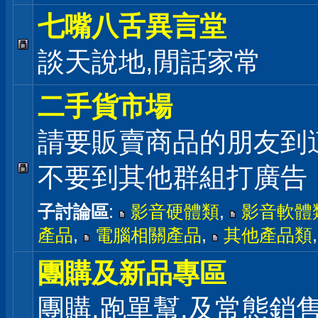
七嘴八舌異言堂
談天說地,閒話家常
二手貨市場
請要販賣商品的朋友到
不要到其他群組打廣告
子討論區
:
影音硬體類
,
影音軟體
產品
,
電腦相關產品
,
其他產品類
團購及新品專區
團購,跑單幫,及常態銷