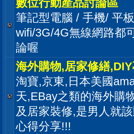
數位行動產品討論區
筆記型電腦 / 手機/ 
wifi/3G/4G無線網路
論喔
海外購物,居家修繕,DI
淘寶,京東,日本美國ama
天,EBay之類的海外購
及居家裝修,是男人就
心得分享!!!