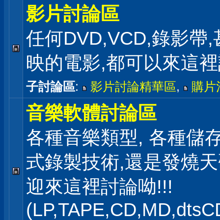
影片討論區
任何DVD,VCD,錄影帶
映的電影,都可以來這
子討論區
:
影片討論精華區
,
購片
音樂軟體討論區
各種音樂類型, 各種儲存
式錄製技術,還是發燒
迎來這裡討論呦!!!
(LP,TAPE,CD,MD,dts