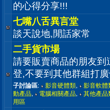
的心得分享!!!
七嘴八舌異言堂
談天說地,閒話家常
二手貨市場
請要販賣商品的朋友到
登,不要到其他群組打廣
子討論區
:
影音硬體類
,
影音軟體
動產品
,
電腦相關產品
,
其他產品
用區