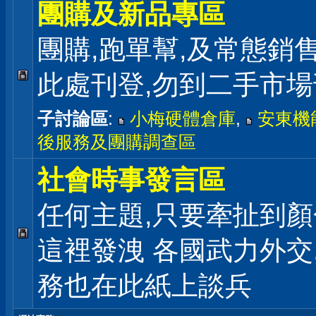
團購及新品專區
團購,跑單幫,及常態銷
此處刊登,勿到二手市
子討論區
:
小梅硬體倉庫
,
安東機
後服務及團購調查區
社會時事發言區
任何主題,只要牽扯到顏
這裡發洩 各國武力外交
務也在此紙上談兵