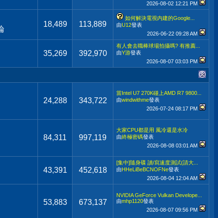
2026-08-02
12:21 PM
如何解決電視内建的Google...
18,489
113,889
由
U12
發表
論
2026-06-22
09:28 AM
有人會去職棒球場拍攝嗎? 有推薦...
35,269
392,970
由
Y游
發表
2026-08-07
03:03 PM
當Intel U7 270K碰上AMD R7 9800...
24,288
343,722
由
windwithme
發表
2026-07-24
08:17 PM
大家CPU都是用 風冷還是水冷
84,311
997,119
由
終極密碼
發表
2026-08-08
03:01 AM
[集中]隨身碟 讀/寫速度測試(請大...
43,391
452,618
由
HHeLiBeBCNOFNe
發表
2026-08-04
12:04 AM
NVIDIA GeForce Vulkan Develope...
53,883
673,137
由
mhp1120
發表
2026-08-07
09:56 PM