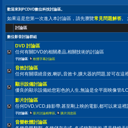
歡迎來到PCDVD數位科技討論區。
如果這是您第一次進入本討論區，請先瀏覽
常見問題解答
。
討論區
數位影音討論群組
DVD 討論區
任何有關DVD的相關產品,相關技術的討論區
子討論區
:
軟體字幕討論區
音效討論區
任何有關環繞音效,喇叭,音效卡,擴大器的問題,皆可在這
顯示設備討論區
優良的顯示設備給您彩色的人生,無論是全平面映像管/LC
影片討論區
任何DVD,VCD,錄影帶,甚至剛上映的電影,都可以來這裡
子討論區
:
影片討論精華區
,
購片消息區
音樂軟體討論區