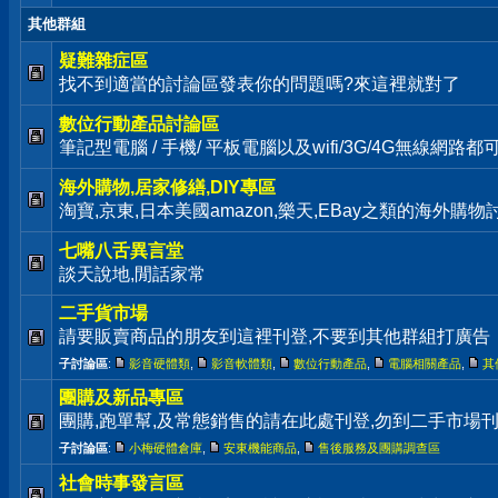
其他群組
疑難雜症區
找不到適當的討論區發表你的問題嗎?來這裡就對了
數位行動產品討論區
筆記型電腦 / 手機/ 平板電腦以及wifi/3G/4G無線網路
海外購物,居家修繕,DIY專區
淘寶,京東,日本美國amazon,樂天,EBay之類的海外購
七嘴八舌異言堂
談天說地,閒話家常
二手貨市場
請要販賣商品的朋友到這裡刊登,不要到其他群組打廣告
子討論區
:
影音硬體類
,
影音軟體類
,
數位行動產品
,
電腦相關產品
,
其
團購及新品專區
團購,跑單幫,及常態銷售的請在此處刊登,勿到二手市場
子討論區
:
小梅硬體倉庫
,
安東機能商品
,
售後服務及團購調查區
社會時事發言區