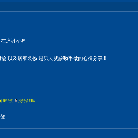
都可在這討論喔
物討論,以及居家裝修,是男人就該動手做的心得分享!!!
他產品類
,
交易信用區
刊登