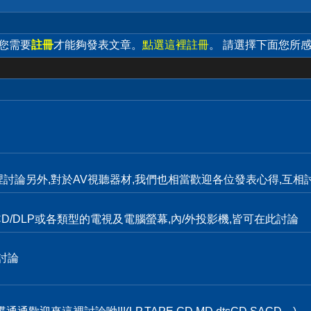
 您需要
註冊
才能夠發表文章。
點選這裡註冊
。 請選擇下面您所
裡討論另外,對於AV視聽器材,我們也相當歡迎各位發表心得,互相討
D/DLP或各類型的電視及電腦螢幕,內/外投影機,皆可在此討論
討論