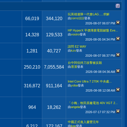
玩英雄連隊一代會LAG.....求解
66,019
344,120
由
zorro1111
發表
2026-08-07
06:07 PM
HP HyperX 平價薄膜電競鍵盤 Eve...
14,328
129,533
由
vostro
發表
2026-08-05
04:34 PM
請問 EZ WAY
1,281
40,727
由
kzs
發表
2026-08-07
06:37 PM
台中阿伯持刀攻擊被反殺
250,210
7,055,584
由
厝漢
發表
2026-08-08
04:36 AM
Intel Core Ultra 7 270K 中央處...
316,872
911,164
由
yoba
發表
2026-08-08
12:08 AM
「小梅」牧田原廠電池 40V XGT 2...
964
18,262
由
angela
發表
2026-07-17
07:32 PM
中國正式進入慶豐元年
6,212
172,167
由
koo
發表