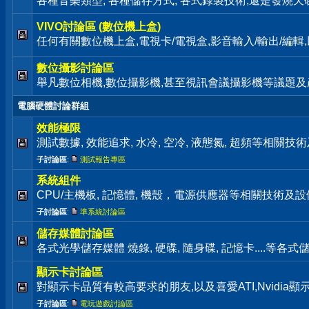
各種音樂類型, 各種儲存方式, 各式錄製技術,還是發燒天碟通通歡迎來
VIVO討論區 (數位機上盒)
任何有關數位機上盒,電視卡/電視盒,影音輸入/輸出/編
數位攝影討論區
舉凡數位相機,數位攝影機,甚至視訊會議攝影機等議題及
電腦硬體討論群組
效能極限
測試數據, 效能追求, 水冷, 空冷, 液態氮, 超頻等相關
子討論區
:
測試報告專區
系統組件
CPU/主機板, 記憶體, 機殼，電源供應器等相關技術及
子討論區
:
準系統討論區
儲存媒體討論區
各式光學儲存媒體 燒錄, 硬碟, 隨身碟, 記憶卡....等
顯示卡討論區
對顯示卡品質有較高要求的朋友,以及喜愛ATI,Nvidia
子討論區
:
電玩遊戲討論區