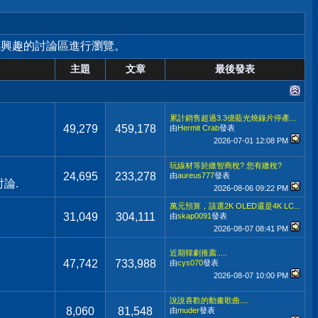
感興趣的討論區進行瀏覽。
主題
文章
最後發表
累計銷售超過3.3億藍光燒錄片停產...
49,279
459,178
由
Hermit Crab
發表
2026-07-01
12:08 PM
玩線材等於繳智商稅? 您有繳稅?
24,695
233,278
由
aureus777
發表
論.
2026-08-06
09:22 PM
萬元預算，該選2K OLED還是4K LC...
31,049
304,111
由
skap0091
發表
2026-08-07
08:41 PM
近期韓劇推薦.....
47,742
733,988
由
cys070
發表
2026-08-07
10:00 PM
說說喜歡的動畫歌曲....
8,060
81,548
由
muder
發表