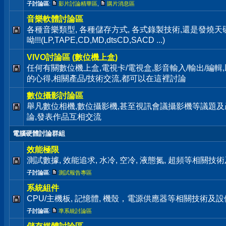
子討論區
:
影片討論精華區
,
購片消息區
音樂軟體討論區
各種音樂類型, 各種儲存方式, 各式錄製技術,還是發燒
呦!!!(LP,TAPE,CD,MD,dtsCD,SACD ...)
VIVO討論區 (數位機上盒)
任何有關數位機上盒,電視卡/電視盒,影音輸入/輸出/編輯
的心得,相關產品/技術交流,都可以在這裡討論
數位攝影討論區
舉凡數位相機,數位攝影機,甚至視訊會議攝影機等議題及
論,發表作品互相交流
電腦硬體討論群組
效能極限
測試數據, 效能追求, 水冷, 空冷, 液態氮, 超頻等相關
子討論區
:
測試報告專區
系統組件
CPU/主機板, 記憶體, 機殼，電源供應器等相關技術及
子討論區
:
準系統討論區