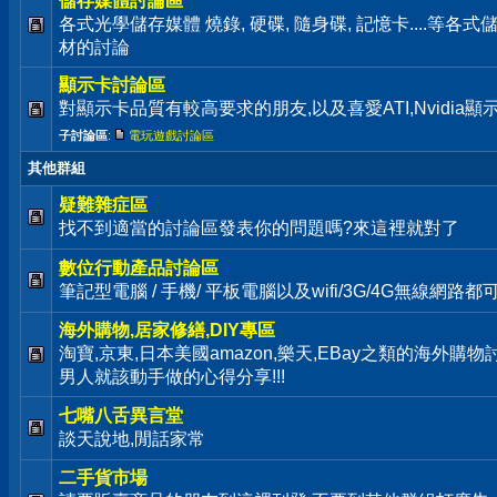
儲存媒體討論區
各式光學儲存媒體 燒錄, 硬碟, 隨身碟, 記憶卡....等
材的討論
顯示卡討論區
對顯示卡品質有較高要求的朋友,以及喜愛ATI,Nvidia
子討論區
:
電玩遊戲討論區
其他群組
疑難雜症區
找不到適當的討論區發表你的問題嗎?來這裡就對了
數位行動產品討論區
筆記型電腦 / 手機/ 平板電腦以及wifi/3G/4G無線網路
海外購物,居家修繕,DIY專區
淘寶,京東,日本美國amazon,樂天,EBay之類的海外購
男人就該動手做的心得分享!!!
七嘴八舌異言堂
談天說地,閒話家常
二手貨市場