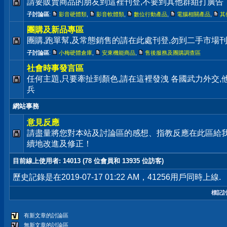
請要販賣商品的朋友到這裡刊登,不要到其他群組打廣告
子討論區
:
影音硬體類
,
影音軟體類
,
數位行動產品
,
電腦相關產品
,
其
團購及新品專區
團購,跑單幫,及常態銷售的請在此處刊登,勿到二手市場
子討論區
:
小梅硬體倉庫
,
安東機能商品
,
售後服務及團購調查區
社會時事發言區
任何主題,只要牽扯到顏色,請在這裡發洩 各國武力外交
兵
網站事務
意見反應
請盡量將您對本站及討論區的感想、指教反應在此區給
續地改進及修正！
目前線上使用者
: 14013 (78 位會員和 13935 位訪客)
歷史記錄是在2019-07-17 01:22 AM，41256用戶同時上線.
標記
有新文章的討論區
無新文章的討論區