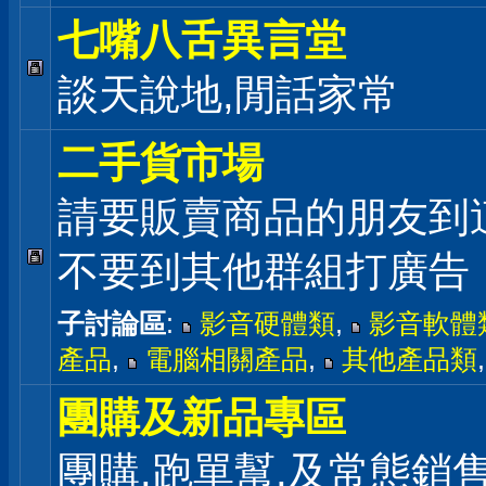
七嘴八舌異言堂
談天說地,閒話家常
二手貨市場
請要販賣商品的朋友到
不要到其他群組打廣告
子討論區
:
影音硬體類
,
影音軟體
產品
,
電腦相關產品
,
其他產品類
團購及新品專區
團購,跑單幫,及常態銷