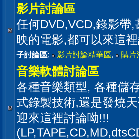
影片討論區
任何DVD,VCD,錄影帶
映的電影,都可以來這
子討論區
:
影片討論精華區
,
購片
音樂軟體討論區
各種音樂類型, 各種儲存
式錄製技術,還是發燒
迎來這裡討論呦!!!
(LP,TAPE,CD,MD,dts