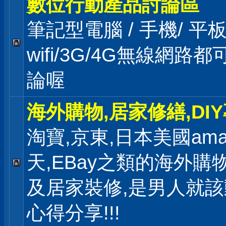
數位行動產品討論區
筆記型電腦 / 手機/ 
wifi/3G/4G無線網路
論喔
海外購物,居家修繕,DI
淘寶,京東,日本美國ama
天,EBay之類的海外購
及居家裝修,是男人就
心得分享!!!