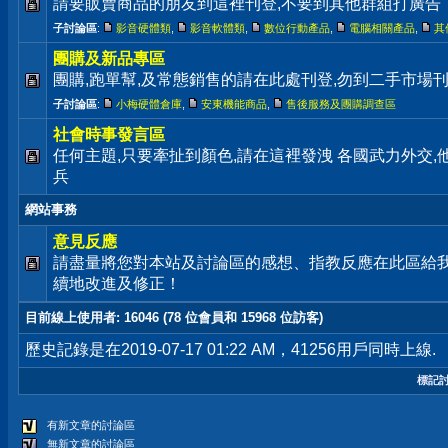
請要販賣商品的朋友到這裡刊登,不要到其他群組打廣告
子討論區
:
影音硬體類
,
影音軟體類
,
數位行動產品
,
電腦相關產品
,
其
團購及新品專區
團購,跑單幫,及常態銷售的請在此處刊登,勿到二手市場
子討論區
:
小梅硬體倉庫
,
安東機能商品
,
售後服務及團購調查區
社會時事發言區
任何主題,只要牽扯到顏色,請在這裡發洩 各國武力外交
兵
網站事務
意見反應
請盡量將您對本站及討論區的感想、指教反應在此區給
續地改進及修正！
目前線上使用者
: 16046 (78 位會員和 15968 位訪客)
歷史記錄是在2019-07-17 01:22 AM，41256用戶同時上線.
標記
有新文章的討論區
無新文章的討論區