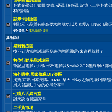
儲存媒體討論區
各式光學儲存媒體 燒錄, 硬碟, 隨身碟, 記憶卡....等
材的討論
顯示卡討論區
對顯示卡品質有較高要求的朋友,以及喜愛ATI,Nvidia
子討論區
:
電玩遊戲討論區
其他群組
疑難雜症區
找不到適當的討論區發表你的問題嗎?來這裡就對了
數位行動產品討論區
筆記型電腦 / 手機/ 平板電腦以及wifi/3G/4G無線網路
海外購物,居家修繕,DIY專區
淘寶,京東,日本美國amazon,樂天,EBay之類的海外購
男人就該動手做的心得分享!!!
七嘴八舌異言堂
談天說地,閒話家常
二手貨市場