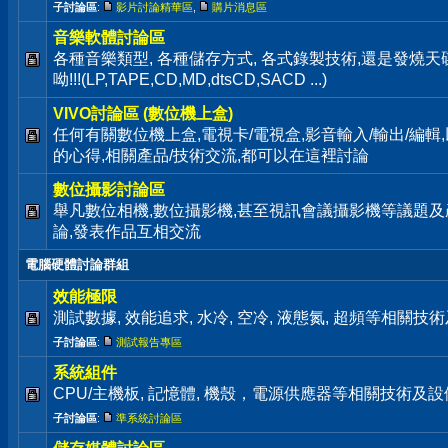
子討論區
:
影片討論精華區
,
購片消息區
音樂軟體討論區
各種音樂類型, 各種儲存方式, 各式錄製技術,還是發燒
呦!!!(LP,TAPE,CD,MD,dtsCD,SACD ...)
VIVO討論區 (數位機上盒)
任何有關數位機上盒,電視卡/電視盒,影音輸入/輸出/編輯
的心得,相關產品/技術交流,都可以在這裡討論
數位攝影討論區
舉凡數位相機,數位攝影機,甚至視訊會議攝影機等議題及
論,發表作品互相交流
電腦硬體討論群組
效能極限
測試數據, 效能追求, 水冷, 空冷, 液態氮, 超頻等相關
子討論區
:
測試報告專區
系統組件
CPU/主機板, 記憶體, 機殼，電源供應器等相關技術及
子討論區
:
準系統討論區