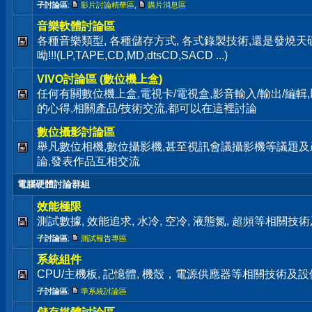
子討論區
:
影片討論精華區
,
購片消息區
音樂軟體討論區
各種音樂類型, 各種儲存方式, 各式錄製技術,還是發燒
呦!!!(LP,TAPE,CD,MD,dtsCD,SACD ...)
VIVO討論區 (數位機上盒)
任何有關數位機上盒,電視卡/電視盒,影音輸入/輸出/編輯
的心得,相關產品/技術交流,都可以在這裡討論
數位攝影討論區
舉凡數位相機,數位攝影機,甚至視訊會議攝影機等議題及
論,發表作品互相交流
電腦硬體討論群組
效能極限
測試數據, 效能追求, 水冷, 空冷, 液態氮, 超頻等相關
子討論區
:
測試報告專區
系統組件
CPU/主機板, 記憶體, 機殼，電源供應器等相關技術及
子討論區
:
準系統討論區