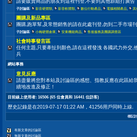
請要販賣商品的朋友到這裡刊登,不要到其他群組打廣告
子討論區
:
影音硬體類
,
影音軟體類
,
數位行動產品
,
電腦相關產品
,
其
團購及新品專區
團購,跑單幫,及常態銷售的請在此處刊登,勿到二手市場
子討論區
:
小梅硬體倉庫
,
安東機能商品
,
售後服務及團購調查區
社會時事發言區
任何主題,只要牽扯到顏色,請在這裡發洩 各國武力外交
兵
網站事務
意見反應
請盡量將您對本站及討論區的感想、指教反應在此區給
續地改進及修正！
目前線上使用者
: 16506 (65 位會員和 16441 位訪客)
歷史記錄是在2019-07-17 01:22 AM，41256用戶同時上線.
標記
有新文章的討論區
無新文章的討論區