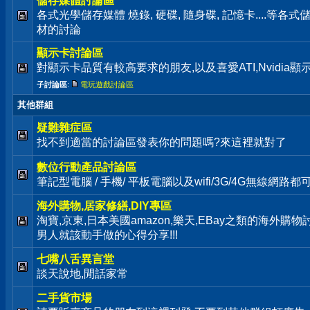
儲存媒體討論區
各式光學儲存媒體 燒錄, 硬碟, 隨身碟, 記憶卡....等
材的討論
顯示卡討論區
對顯示卡品質有較高要求的朋友,以及喜愛ATI,Nvidia
子討論區
:
電玩遊戲討論區
其他群組
疑難雜症區
找不到適當的討論區發表你的問題嗎?來這裡就對了
數位行動產品討論區
筆記型電腦 / 手機/ 平板電腦以及wifi/3G/4G無線網路
海外購物,居家修繕,DIY專區
淘寶,京東,日本美國amazon,樂天,EBay之類的海外購
男人就該動手做的心得分享!!!
七嘴八舌異言堂
談天說地,閒話家常
二手貨市場