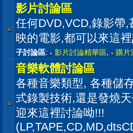
影片討論區
任何DVD,VCD,錄影帶
映的電影,都可以來這
子討論區
:
影片討論精華區
,
購片
音樂軟體討論區
各種音樂類型, 各種儲存
式錄製技術,還是發燒
迎來這裡討論呦!!!
(LP,TAPE,CD,MD,dts