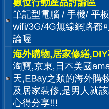
數位行動產品討論區
筆記型電腦 / 手機/ 
wifi/3G/4G無線網路
論喔
海外購物,居家修繕,DI
淘寶,京東,日本美國ama
天,EBay之類的海外購
及居家裝修,是男人就
心得分享!!!