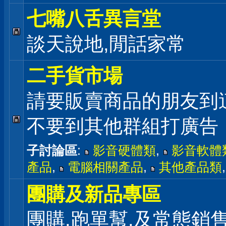
七嘴八舌異言堂
談天說地,閒話家常
二手貨市場
請要販賣商品的朋友到
不要到其他群組打廣告
子討論區
:
影音硬體類
,
影音軟體
產品
,
電腦相關產品
,
其他產品類
團購及新品專區
團購,跑單幫,及常態銷