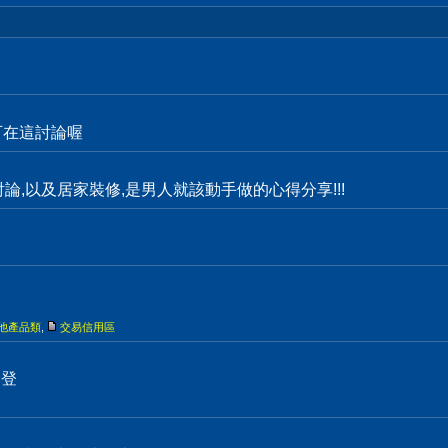
都可在這討論喔
物討論,以及居家裝修,是男人就該動手做的心得分享!!!
他產品類
,
交易信用區
刊登