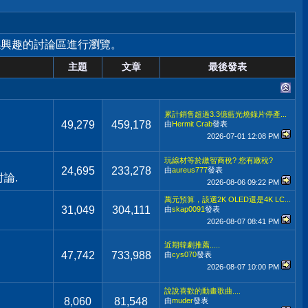
感興趣的討論區進行瀏覽。
主題
文章
最後發表
累計銷售超過3.3億藍光燒錄片停產...
49,279
459,178
由
Hermit Crab
發表
2026-07-01
12:08 PM
玩線材等於繳智商稅? 您有繳稅?
24,695
233,278
由
aureus777
發表
論.
2026-08-06
09:22 PM
萬元預算，該選2K OLED還是4K LC...
31,049
304,111
由
skap0091
發表
2026-08-07
08:41 PM
近期韓劇推薦.....
47,742
733,988
由
cys070
發表
2026-08-07
10:00 PM
說說喜歡的動畫歌曲....
8,060
81,548
由
muder
發表