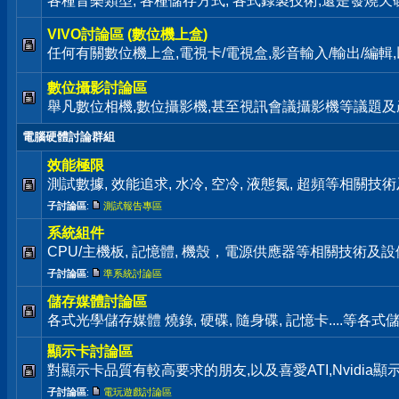
各種音樂類型, 各種儲存方式, 各式錄製技術,還是發燒天碟通通歡迎來
VIVO討論區 (數位機上盒)
任何有關數位機上盒,電視卡/電視盒,影音輸入/輸出/編
數位攝影討論區
舉凡數位相機,數位攝影機,甚至視訊會議攝影機等議題及
電腦硬體討論群組
效能極限
測試數據, 效能追求, 水冷, 空冷, 液態氮, 超頻等相關
子討論區
:
測試報告專區
系統組件
CPU/主機板, 記憶體, 機殼，電源供應器等相關技術及
子討論區
:
準系統討論區
儲存媒體討論區
各式光學儲存媒體 燒錄, 硬碟, 隨身碟, 記憶卡....等
顯示卡討論區
對顯示卡品質有較高要求的朋友,以及喜愛ATI,Nvidia
子討論區
:
電玩遊戲討論區