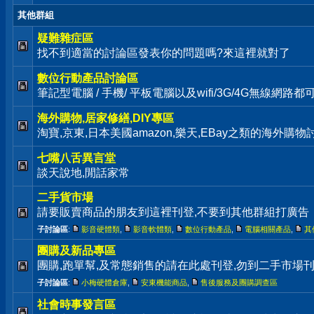
其他群組
疑難雜症區
找不到適當的討論區發表你的問題嗎?來這裡就對了
數位行動產品討論區
筆記型電腦 / 手機/ 平板電腦以及wifi/3G/4G無線網路
海外購物,居家修繕,DIY專區
淘寶,京東,日本美國amazon,樂天,EBay之類的海外購
七嘴八舌異言堂
談天說地,閒話家常
二手貨市場
請要販賣商品的朋友到這裡刊登,不要到其他群組打廣告
子討論區
:
影音硬體類
,
影音軟體類
,
數位行動產品
,
電腦相關產品
,
其
團購及新品專區
團購,跑單幫,及常態銷售的請在此處刊登,勿到二手市場
子討論區
:
小梅硬體倉庫
,
安東機能商品
,
售後服務及團購調查區
社會時事發言區