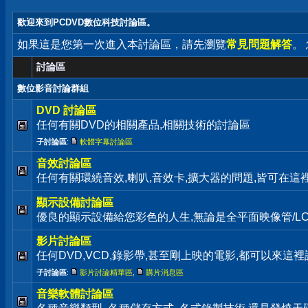
歡迎來到PCDVD數位科技討論區。
如果這是您第一次進入本討論區，請先瀏覽
常見問題解答
。
討論區
數位影音討論群組
DVD 討論區
任何有關DVD的相關產品,相關技術的討論區
子討論區
:
軟體字幕討論區
音效討論區
任何有關環繞音效,喇叭,音效卡,擴大器的問題,皆可在這
顯示設備討論區
優良的顯示設備給您彩色的人生,無論是全平面映像管/LC
影片討論區
任何DVD,VCD,錄影帶,甚至剛上映的電影,都可以來這裡
子討論區
:
影片討論精華區
,
購片消息區
音樂軟體討論區