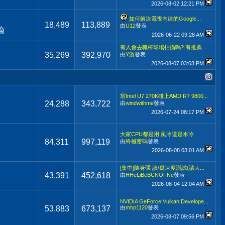
2026-08-02
12:21 PM
如何解決電視内建的Google...
18,489
113,889
由
U12
發表
論
2026-06-22
09:28 AM
有人會去職棒球場拍攝嗎? 有推薦...
35,269
392,970
由
Y游
發表
2026-08-07
03:03 PM
當Intel U7 270K碰上AMD R7 9800...
24,288
343,722
由
windwithme
發表
2026-07-24
08:17 PM
大家CPU都是用 風冷還是水冷
84,311
997,119
由
終極密碼
發表
2026-08-08
03:01 AM
[集中]隨身碟 讀/寫速度測試(請大...
43,391
452,618
由
HHeLiBeBCNOFNe
發表
2026-08-04
12:04 AM
NVIDIA GeForce Vulkan Develope...
53,883
673,137
由
mhp1120
發表
2026-08-07
09:56 PM