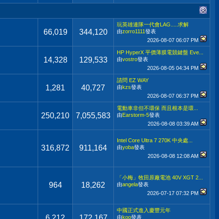
玩英雄連隊一代會LAG.....求解
66,019
344,120
由
zorro1111
發表
2026-08-07
06:07 PM
HP HyperX 平價薄膜電競鍵盤 Eve...
14,328
129,533
由
vostro
發表
2026-08-05
04:34 PM
請問 EZ WAY
1,281
40,727
由
kzs
發表
2026-08-07
06:37 PM
電動車非但不環保 而且根本是環...
250,210
7,055,583
由
Earstorm-5
發表
2026-08-08
03:39 AM
Intel Core Ultra 7 270K 中央處...
316,872
911,164
由
yoba
發表
2026-08-08
12:08 AM
「小梅」牧田原廠電池 40V XGT 2...
964
18,262
由
angela
發表
2026-07-17
07:32 PM
中國正式進入慶豐元年
6,212
172,167
由
koo
發表