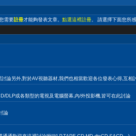
 您需要
註冊
才能夠發表文章。
點選這裡註冊
。 請選擇下面您所
裡討論另外,對於AV視聽器材,我們也相當歡迎各位發表心得,互相討
D/DLP或各類型的電視及電腦螢幕,內/外投影機,皆可在此討論
討論