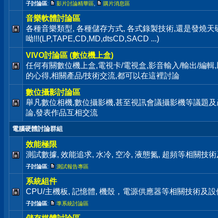
子討論區
:
影片討論精華區
,
購片消息區
音樂軟體討論區
各種音樂類型, 各種儲存方式, 各式錄製技術,還是發燒
呦!!!(LP,TAPE,CD,MD,dtsCD,SACD ...)
VIVO討論區 (數位機上盒)
任何有關數位機上盒,電視卡/電視盒,影音輸入/輸出/編輯
的心得,相關產品/技術交流,都可以在這裡討論
數位攝影討論區
舉凡數位相機,數位攝影機,甚至視訊會議攝影機等議題及
論,發表作品互相交流
電腦硬體討論群組
效能極限
測試數據, 效能追求, 水冷, 空冷, 液態氮, 超頻等相關
子討論區
:
測試報告專區
系統組件
CPU/主機板, 記憶體, 機殼，電源供應器等相關技術及
子討論區
:
準系統討論區