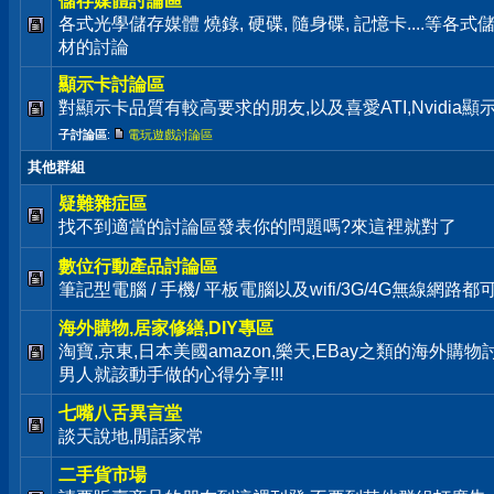
儲存媒體討論區
各式光學儲存媒體 燒錄, 硬碟, 隨身碟, 記憶卡....等
材的討論
顯示卡討論區
對顯示卡品質有較高要求的朋友,以及喜愛ATI,Nvidia
子討論區
:
電玩遊戲討論區
其他群組
疑難雜症區
找不到適當的討論區發表你的問題嗎?來這裡就對了
數位行動產品討論區
筆記型電腦 / 手機/ 平板電腦以及wifi/3G/4G無線網路
海外購物,居家修繕,DIY專區
淘寶,京東,日本美國amazon,樂天,EBay之類的海外購
男人就該動手做的心得分享!!!
七嘴八舌異言堂
談天說地,閒話家常
二手貨市場