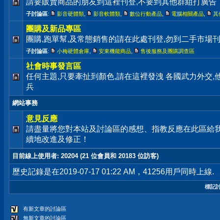
請要販賣商品的朋友到這裡刊登,不要到其他群組打廣告
子討論區
:
影音硬體類
,
影音軟體類
,
數位行動產品
,
電腦相關產品
,
其
團購及新品專區
團購,跑單幫,及常態銷售的請在此處刊登,勿到二手市場
子討論區
:
小梅硬體倉庫
,
安東機能商品
,
售後服務及團購調查區
社會時事發言區
任何主題,只要牽扯到顏色,請在這裡發洩 各國武力外交
兵
網站事務
意見反應
請盡量將您對本站及討論區的感想、指教反應在此區給
續地改進及修正！
目前線上使用者
: 20204 (21 位會員和 20183 位訪客)
歷史記錄是在2019-07-17 01:22 AM，41256用戶同時上線.
標記
有新文章的討論區
無新文章的討論區