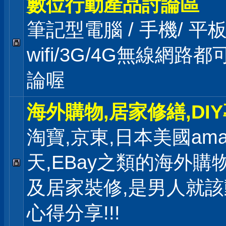
數位行動產品討論區
筆記型電腦 / 手機/ 
wifi/3G/4G無線網路
論喔
海外購物,居家修繕,DI
淘寶,京東,日本美國ama
天,EBay之類的海外購
及居家裝修,是男人就
心得分享!!!