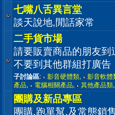
七嘴八舌異言堂
談天說地,閒話家常
二手貨市場
請要販賣商品的朋友到
不要到其他群組打廣告
子討論區
:
影音硬體類
,
影音軟體
產品
,
電腦相關產品
,
其他產品類
團購及新品專區
團購,跑單幫,及常態銷