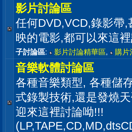
影片討論區
任何DVD,VCD,錄影帶
映的電影,都可以來這
子討論區
:
影片討論精華區
,
購片
音樂軟體討論區
各種音樂類型, 各種儲存
式錄製技術,還是發燒
迎來這裡討論呦!!!
(LP,TAPE,CD,MD,dts