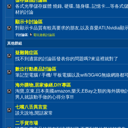
儲存媒體討論區
各式光學儲存媒體 燒錄, 硬碟, 隨身碟, 記憶卡....等
材的討論
顯示卡討論區
對顯示卡品質有較高要求的朋友,以及喜愛ATI,Nvidia
子討論區
:
電玩遊戲討論區
其他群組
疑難雜症區
找不到適當的討論區發表你的問題嗎?來這裡就對了
數位行動產品討論區
筆記型電腦 / 手機/ 平板電腦以及wifi/3G/4G無線網路
海外購物,居家修繕,DIY專區
淘寶,京東,日本美國amazon,樂天,EBay之類的海外購
男人就該動手做的心得分享!!!
七嘴八舌異言堂
談天說地,閒話家常
二手貨市場