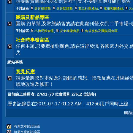
請要販賣商品的朋友到這裡刊登,不要到其他群組打廣告
子討論區
:
影音硬體類
,
影音軟體類
,
數位行動產品
,
電腦相關產品
,
其
團購及新品專區
團購,跑單幫,及常態銷售的請在此處刊登,勿到二手市場
子討論區
:
小梅硬體倉庫
,
安東機能商品
,
售後服務及團購調查區
社會時事發言區
任何主題,只要牽扯到顏色,請在這裡發洩 各國武力外交
兵
網站事務
意見反應
請盡量將您對本站及討論區的感想、指教反應在此區給
續地改進及修正！
目前線上使用者
: 27691 (79 位會員和 27612 位訪客)
歷史記錄是在2019-07-17 01:22 AM，41256用戶同時上線.
標記
有新文章的討論區
無新文章的討論區