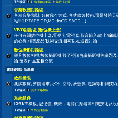
子討論區
:
影片討論精華區
,
購片消息區
音樂軟體討論區
各種音樂類型, 各種儲存方式, 各式錄製技術,還是發燒
呦!!!(LP,TAPE,CD,MD,dtsCD,SACD ...)
VIVO討論區 (數位機上盒)
任何有關數位機上盒,電視卡/電視盒,影音輸入/輸出/編輯
的心得,相關產品/技術交流,都可以在這裡討論
數位攝影討論區
舉凡數位相機,數位攝影機,甚至視訊會議攝影機等議題及
論,發表作品互相交流
電腦硬體討論群組
效能極限
測試數據, 效能追求, 水冷, 空冷, 液態氮, 超頻等相關
子討論區
:
測試報告專區
系統組件
CPU/主機板, 記憶體, 機殼，電源供應器等相關技術及
子討論區
:
準系統討論區