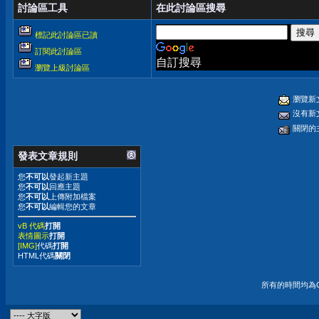
討論區工具
在此討論區搜尋
標記此討論區已讀
訂閱此討論區
自訂搜尋
瀏覽上級討論區
瀏覽新
沒有新
關閉的
發表文章規則
您
不可以
發起新主題
您
不可以
回應主題
您
不可以
上傳附加檔案
您
不可以
編輯您的文章
vB 代碼
打開
表情圖示
打開
[IMG]
代碼
打開
HTML代碼
關閉
所有的時間均為G