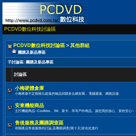
PCDVD數位科技討論區
PCDVD數位科技討論區
>
其他群組
團購及新品專區
子討論區
: 團購及新品專區
討論區
小梅硬體倉庫
小梅將會不定期推出超值的物品回饋各位網友喔... 電腦週邊、網路設備
安東機能商品
主打機能商品--CoolMax、3M、萊卡…等等戶外商品。讓您買的放心、穿的安心~
售後服務及團購調查區
有關產品售後服務的討論,及團購調查(限十天)皆在此進行