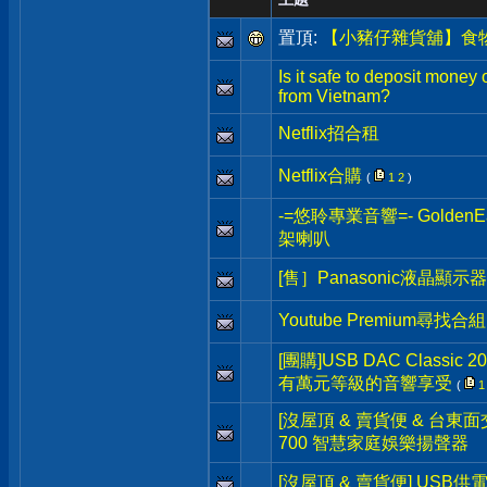
置頂:
【小豬仔雜貨舖】食
Is it safe to deposit money
from Vietnam?
Netflix招合租
Netflix合購
(
1
2
)
-=悠聆專業音響=- Golden
架喇叭
[售］Panasonic液晶顯示
Youtube Premium尋找合組
[團購]USB DAC Classi
有萬元等級的音響享受
(
1
[沒屋頂 & 賣貨便 & 台東面交] 
700 智慧家庭娛樂揚聲器
[沒屋頂 & 賣貨便] USB