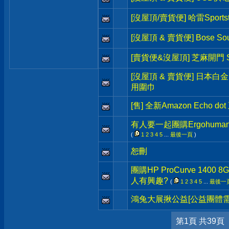
[沒屋頂/賣貨便] 哈雷Sportst
[沒屋頂 & 賣貨便] Bose So
[賣貨便&沒屋頂] 芝麻開門 S
[沒屋頂 & 賣貨便] 日本白
用圍巾
[售] 全新Amazon Echo 
有人要一起團購Ergohum
(
1
2
3
4
5
...
最後一頁
)
恕刪
團購HP ProCurve 1400 8G
人有興趣?
(
1
2
3
4
5
...
最後一
鴻兔大展揪公益[公益團體需
第1頁 共39頁