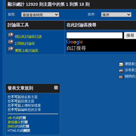
顯示總計 12920 則主題中的第 1 到第 18 則
按照:
排序:
討論區工具
在此討論區搜尋
標記此討論區已讀
訂閱此討論區
自訂搜尋
瀏覽上級討論區
瀏覽新
沒有新
關閉的
發表文章規則
您
不可以
發起新主題
您
不可以
回應主題
您
不可以
上傳附加檔案
您
不可以
編輯您的文章
vB 代碼
打開
表情圖示
打開
[IMG]
代碼
打開
HTML代碼
關閉