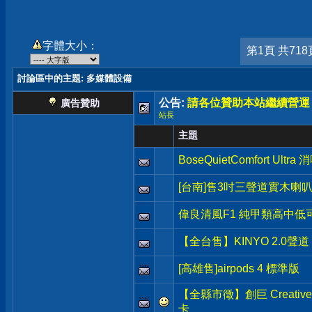
字體大小：
第1頁 共718
討論區中的主題
: 多媒體設備
公告:
請各位贊助本站繼續營運
廣告贊助
站長
主題
BoseQuietComfort Ultr
[台南]售3吋三聲道實木
偉良清風F1 純甲類高中低可
【全台售】KINYO 2.0聲道
[高雄售]airpods 4 標準版
【全縣市徵】創巨 Creative X
卡