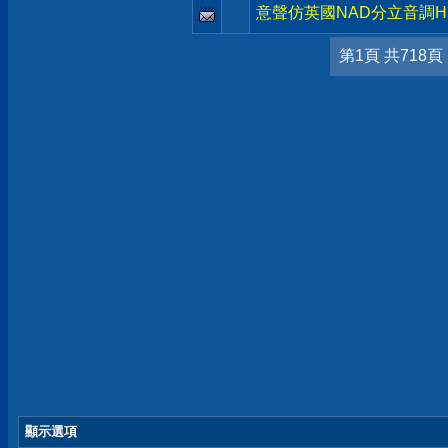
意聲仿英國NAD分立音調HI
第1頁 共718頁
顯示選項