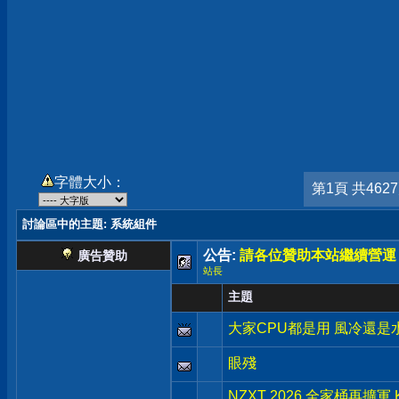
字體大小：
第1頁 共462
討論區中的主題
: 系統組件
公告:
請各位贊助本站繼續營運
廣告贊助
站長
主題
大家CPU都是用 風冷還是
眼殘
NZXT 2026 全家桶再擴軍 K