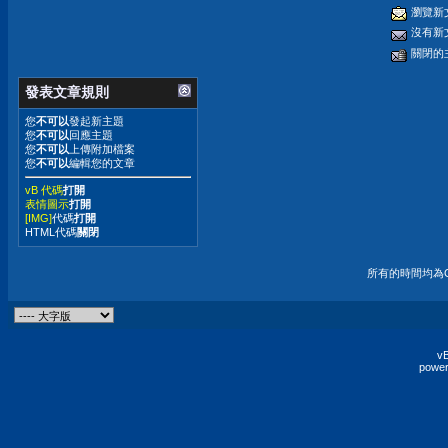
瀏覽新
沒有新
關閉的
發表文章規則
您
不可以
發起新主題
您
不可以
回應主題
您
不可以
上傳附加檔案
您
不可以
編輯您的文章
vB 代碼
打開
表情圖示
打開
[IMG]
代碼
打開
HTML代碼
關閉
所有的時間均為G
vB
power