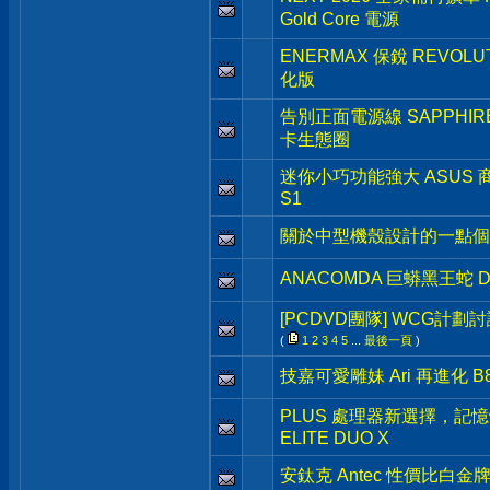
Gold Core 電源
ENERMAX 保銳 REVOLU
化版
告別正面電源線 SAPPHIRE N
卡生態圈
迷你小巧功能強大 ASUS 商用級 
S1
關於中型機殼設計的一點個
ANACOMDA 巨蟒黑王蛇 DD
[PCDVD團隊] WCG計劃
(
1
2
3
4
5
...
最後一頁
)
技嘉可愛雕妹 Ari 再進化 B850
PLUS 處理器新選擇，記憶體
ELITE DUO X
安鈦克 Antec 性價比白金牌新品