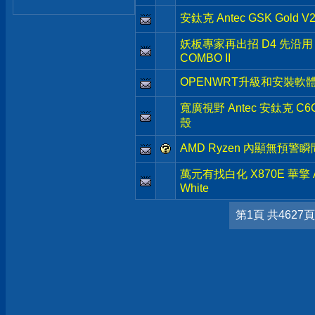
安鈦克 Antec GSK Gold
妖板專家再出招 D4 先沿用 AS
COMBO II
OPENWRT升級和安裝軟
寬廣視野 Antec 安鈦克 C
殼
AMD Ryzen 內顯無預警
萬元有找白化 X870E 華擎 ASR
White
第1頁 共4627頁