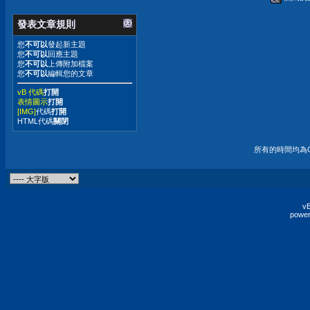
發表文章規則
您
不可以
發起新主題
您
不可以
回應主題
您
不可以
上傳附加檔案
您
不可以
編輯您的文章
vB 代碼
打開
表情圖示
打開
[IMG]
代碼
打開
HTML代碼
關閉
所有的時間均為G
vB
power