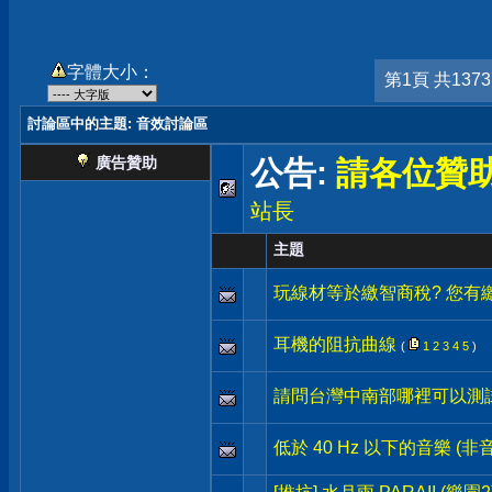
字體大小：
第1頁 共137
討論區中的主題
: 音效討論區
廣告贊助
公告:
請各位贊
站長
主題
玩線材等於繳智商稅? 您有
耳機的阻抗曲線
(
1
2
3
4
5
)
請問台灣中南部哪裡可以測
低於 40 Hz 以下的音樂 (非