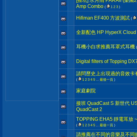
[推坑] 水月雨 PARAII (樂園2) 
Amp Combo
(
1
2
3
)
Hifiman EF400 方波測試
(
全新配色 HP HyperX Clo
耳機小白求推薦耳罩式耳機
Digital filters of Topping DX
請問歷史上出現過的音效卡有
(
1
2
3
4
5
...
最後一頁
)
家庭劇院
接班 QuadCast S 新世代 U
QuadCast 2
TOPPING EHA5 靜電耳放
(
1
2
3
4
5
...
最後一頁
)
請推薦在不同的音樂及不同