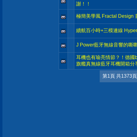
謝！！
極簡美學風 Fractal Desig
續航百小時+三模連線 HyperX C
J Power藍牙無線音響的嘶
耳機也有瑜亮情節？！德國beyer
旗艦真無線藍牙耳機開箱分
第1頁 共1373頁