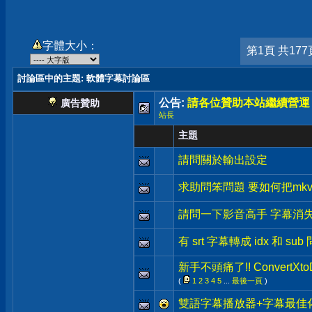
字體大小：
第1頁 共177
討論區中的主題
: 軟體字幕討論區
公告:
請各位贊助本站繼續營運
廣告贊助
站長
主題
請問關於輸出設定
求助問笨問題 要如何把mkv
請問一下影音高手 字幕消
有 srt 字幕轉成 idx 和 s
新手不頭痛了!! ConvertX
(
1
2
3
4
5
...
最後一頁
)
雙語字幕播放器+字幕最佳