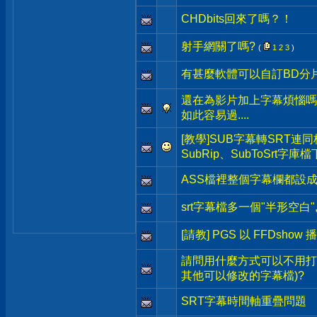
CHDbits回來了嗎？！
射手網關了嗎?
(
1
2
3
)
有甚麼軟體可以自訂BD分
還在為影片加上字幕煩惱嗎
如此容易過....
[教學]SUB字幕轉SRT連
SubRip、SubToSrt字庫
ASS檔裡整個字幕欄都設
srt字幕檔多一個"半形空白"
[請教] PGS 以 FFDshow 
請問用什麼方式可以不用打
其他可以修改的字幕檔)?
SRT字幕時間軸重疊問題