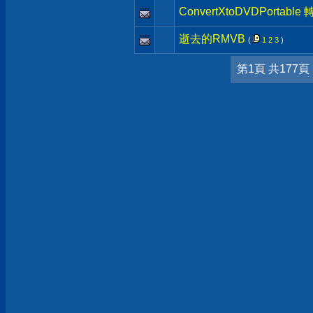
ConvertXtoDVDPorta
逝去的RMVB
(
1
2
3
)
第1頁 共177頁