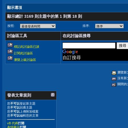
顯示選項
顯示總計 3169 則主題中的第 1 到第 18 則
按照:
排序:
討論區工具
在此討論區搜尋
標記此討論區已讀
訂閱此討論區
自訂搜尋
瀏覽上級討論區
瀏覽新
沒有新
關閉的
發表文章規則
您
不可以
發起新主題
您
不可以
回應主題
您
不可以
上傳附加檔案
您
不可以
編輯您的文章
vB 代碼
打開
表情圖示
打開