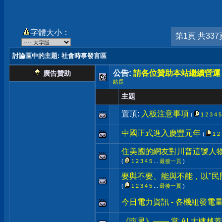
字體大小：
第1頁 共337
討論區中的主題
: 社會時事發言區
公告:
請各位贊助本站繼續營運
廣告贊助
站長
主題
置頂:
入板注意事項
(
1
2
3
4
5
中國正式進入慶豐元年
(
1
2
住美國的網友對川普這號人
(
1
2
3
4
5
...
最後一頁
)
要與不要、能與不能，以"民
(
1
2
3
4
5
...
最後一頁
)
今日電力資訊 - 各機組發電
《臨界》—— 當 AI 大樓