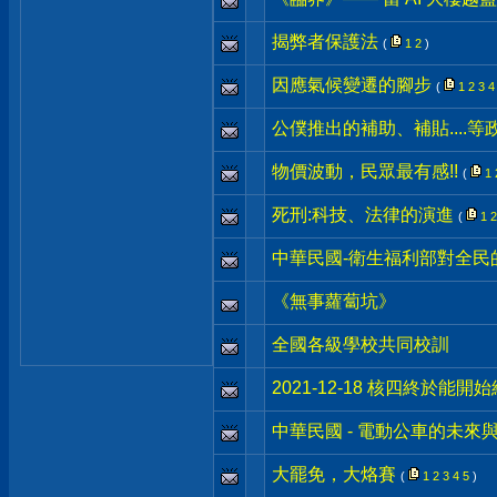
揭弊者保護法
(
1
2
)
因應氣候變遷的腳步
(
1
2
3
4
公僕推出的補助、補貼....等
物價波動，民眾最有感!!
(
1
死刑:科技、法律的演進
(
1
2
中華民國-衛生福利部對全民
《無事蘿蔔坑》
全國各級學校共同校訓
2021-12-18 核四終於能開
中華民國 - 電動公車的未來
大罷免，大烙賽
(
1
2
3
4
5
)