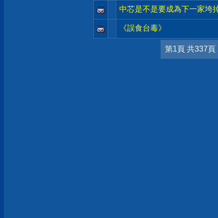
中芯是不是要成為下一家垮
《誤食台毒》
第1頁 共337頁