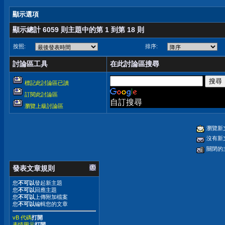
顯示選項
顯示總計 6059 則主題中的第 1 到第 18 則
按照:
排序:
討論區工具
在此討論區搜尋
標記此討論區已讀
訂閱此討論區
自訂搜尋
瀏覽上級討論區
瀏覽新
沒有新
關閉的
發表文章規則
您
不可以
發起新主題
您
不可以
回應主題
您
不可以
上傳附加檔案
您
不可以
編輯您的文章
vB 代碼
打開
表情圖示
打開