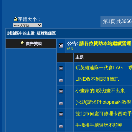
字體大小：
第1頁 共366
討論區中的主題
: 疑難雜症區
公告:
請各位贊助本站繼續營運
廣告贊助
站長
主題
玩英雄連隊一代會LAG.....
LINE收不到認證簡訊
小畫家的[形狀]畫不出來....
[求助]請求Photopea的教學
雙北市何處可修理卡西歐手錶
手機接手柄遊玩不順暢