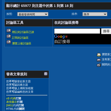
顯示總計 65977 則主題中的第 1 到第 18 則
按照:
排序:
討論區工具
在此討論區搜尋
標記此討論區已讀
訂閱此討論區
自訂搜尋
瀏覽上級討論區
瀏覽新
沒有新
關閉的
發表文章規則
您
不可以
發起新主題
您
不可以
回應主題
您
不可以
上傳附加檔案
您
不可以
編輯您的文章
vB 代碼
打開
表情圖示
打開
[IMG]
代碼
打開
HTML代碼
關閉