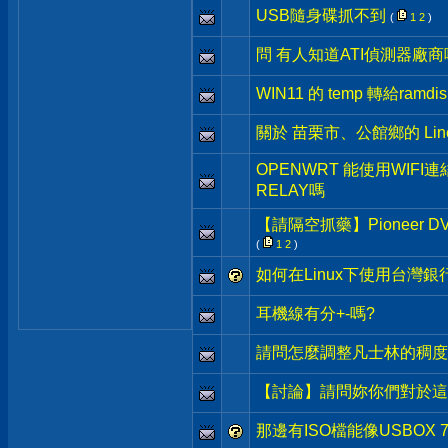
USB隨身碟抓不到
(
1
2
)
問 有人知道ATI偵測器廠商
WIN11 的 temp 轉給ramdis
關於 苗栗市、公館鄉的 Lin
OPENWRT 能使用WIFI
RELAY嗎
【請隔空抓藥】Pioneer
(
1
2
)
如何在Linux下使用台灣
耳機線有分+-嗎?
請問怎麼調整凡士林的稠度
【討論】請問妳你們對於這
那邊有ISO檔能像USBOX 