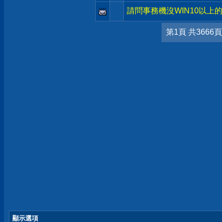
請問事務機沒WIN10以上的
第1頁 共3666頁
顯示選項