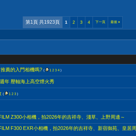
第1頁 共1923頁
1
2
3
4
下一頁
最後
»
有推薦的入門相機嗎?
(
1
2
3
4
)
0週年 壓軸海上高空煙火秀
妝
(
1
2
3
)
IFILM Z300小相機，拍2026年的吉祥寺、淺草、上野周邊～
IFILM F300 EXR小相機，拍2026年的吉祥寺、新宿御苑、皇