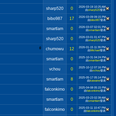
2026-03-19
10:25 AM
sharp520
0
由
sharp520
發表
2026-03-09
09:15 PM
bibo987
17
由
bibo987
發表
2026-03-07
02:01 PM
smartlam
0
由
smartlam
發表
2026-03-01
01:47 PM
sharp520
0
由
sharp520
發表
2026-01-15
11:39 PM
chumowu
12
由
Michael
發表
2025-10-31
04:24 PM
smartlam
0
由
smartlam
發表
2025-10-12
07:16 PM
vchou
0
由
vchou
發表
2025-05-17
05:14 PM
smartlam
8
由
kawaine
發表
2025-04-08
05:15 PM
falconkimo
0
由
falconkimo
發表
2025-03-23
02:39 AM
smartlam
0
由
smartlam
發表
2025-03-11
10:47 PM
falconkimo
0
由
falconkimo
發表