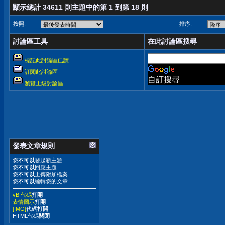
顯示總計 34611 則主題中的第 1 到第 18 則
按照:
排序:
討論區工具
在此討論區搜尋
標記此討論區已讀
訂閱此討論區
自訂搜尋
瀏覽上級討論區
發表文章規則
您
不可以
發起新主題
您
不可以
回應主題
您
不可以
上傳附加檔案
您
不可以
編輯您的文章
vB 代碼
打開
表情圖示
打開
[IMG]
代碼
打開
HTML代碼
關閉