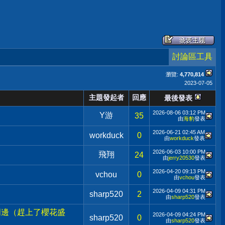
討論區工具
瀏覽:
4,770,814
2023-07-05
主題發起者
回應
最後發表
2026-08-06
03:12 PM
Y游
35
由
海豹
發表
2026-06-21
02:45 AM
workduck
0
由
workduck
發表
2026-06-03
10:00 PM
飛翔
24
由
jerry20530
發表
2026-04-20
09:13 PM
vchou
0
由
vchou
發表
2026-04-09
04:31 PM
sharp520
2
由
sharp520
發表
居周邊（趕上了櫻花盛
2026-04-09
04:24 PM
sharp520
0
由
sharp520
發表