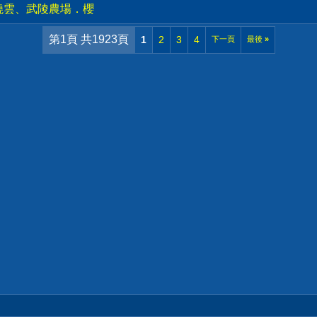
燒雲、武陵農場．櫻
第1頁 共1923頁
1
2
3
4
下一頁
最後
»