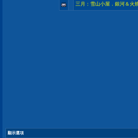
三月：雪山小屋．銀河＆火
顯示選項