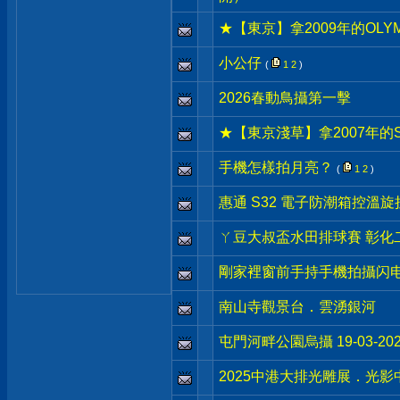
★【東京】拿2009年的OLYM
小公仔
(
1
2
)
2026春動鳥攝第一擊
★【東京淺草】拿2007年的S
手機怎樣拍月亮？
(
1
2
)
惠通 S32 電子防潮箱控溫
ㄚ豆大叔盃水田排球賽 彰化二林 
剛家裡窗前手持手機拍攝闪电
南山寺觀景台．雲湧銀河
屯門河畔公園烏攝 19-03-202
2025中港大排光雕展．光