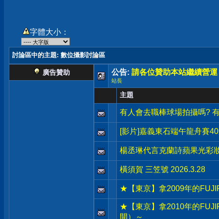
字體大小：
討論區中的主題
: 數位攝影討論區
公告:
請各位贊助本站繼續營運
廣告贊助
站長
主題
有人會去職棒球場拍攝嗎? 
[影片]嘉義東石端午龍舟賽4
楊丞琳代言克蘭詩蘋果光彩
橫須賀 三笠號 2026.3.28
★【東京】拿2009年的FUJ
★【東京】拿2010年的FUJ
開）～