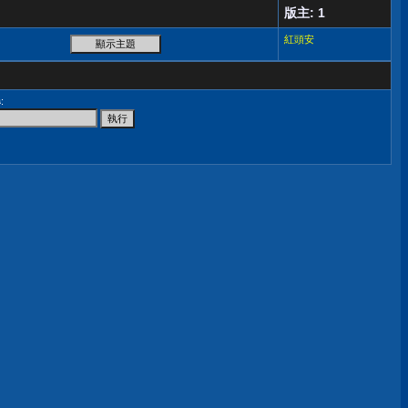
版主: 1
紅頭安
尋
: