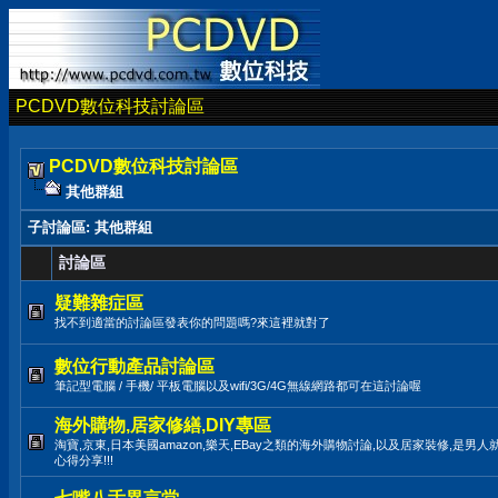
PCDVD數位科技討論區
PCDVD數位科技討論區
其他群組
子討論區
: 其他群組
討論區
疑難雜症區
找不到適當的討論區發表你的問題嗎?來這裡就對了
數位行動產品討論區
筆記型電腦 / 手機/ 平板電腦以及wifi/3G/4G無線網路都可在這討論喔
海外購物,居家修繕,DIY專區
淘寶,京東,日本美國amazon,樂天,EBay之類的海外購物討論,以及居家裝修,是男
心得分享!!!