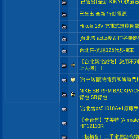
[已售出] 全新 KINYO快煮
已售出 全新 行動電源
Hikoki 18V 充電式無刷
[台北售 actto復古打字機鍵
台北售-光陽125代步機車
【台北新北誠徵】您用不到
上去搬）！
[台中送]寵物電剪和通道門
NIKE SB RPM BACKP
背包 SB背包
[台北售ps51018A+1原廠
【全台售】艾美特 (Airma
HP12110R
［板橋售］二手蜜袋鼯寵物籠