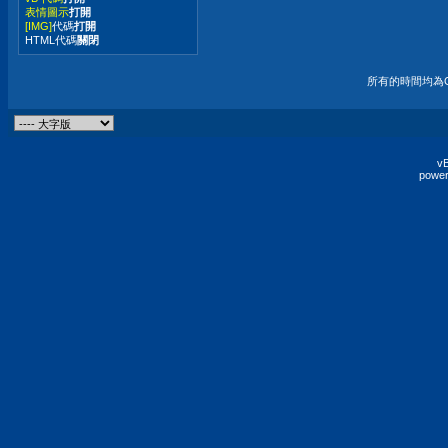
表情圖示
打開
[IMG]
代碼
打開
HTML代碼
關閉
所有的時間均為G
vB
power