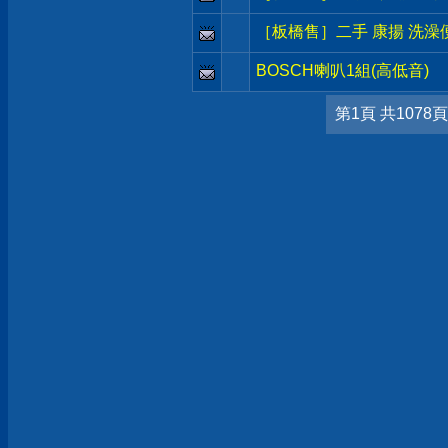
［板橋售］二手 康揚 洗澡便
BOSCH喇叭1組(高低音)
第1頁 共1078頁