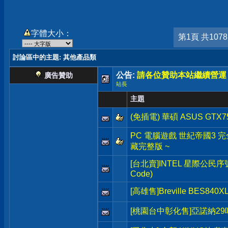
字體大小：
第1頁 共107
討論區中的主題
: 其他產品類
公告:
請各位贊助本站繼續營運
廣告贊助
站長
主題
(免插電) 華碩 ASUS GTX7
PC 電腦遊戲 世紀帝國3 完全版 A
藏完整版 ~
[台北賣]INTEL 星際公民序號(Sta
Code)
[高雄售]Breville BES8
[桃園台中彰化售]亞諾納2