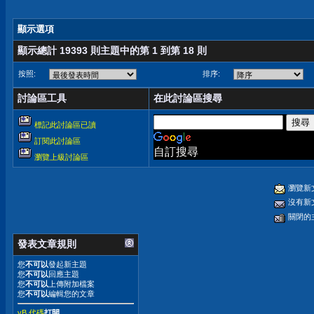
顯示選項
顯示總計 19393 則主題中的第 1 到第 18 則
按照:
排序:
討論區工具
在此討論區搜尋
標記此討論區已讀
訂閱此討論區
自訂搜尋
瀏覽上級討論區
瀏覽新
沒有新
關閉的
發表文章規則
您
不可以
發起新主題
您
不可以
回應主題
您
不可以
上傳附加檔案
您
不可以
編輯您的文章
vB 代碼
打開