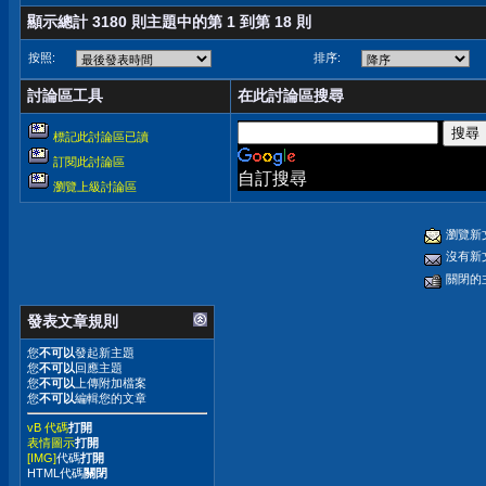
顯示總計 3180 則主題中的第 1 到第 18 則
按照:
排序:
討論區工具
在此討論區搜尋
標記此討論區已讀
訂閱此討論區
自訂搜尋
瀏覽上級討論區
瀏覽新
沒有新
關閉的
發表文章規則
您
不可以
發起新主題
您
不可以
回應主題
您
不可以
上傳附加檔案
您
不可以
編輯您的文章
vB 代碼
打開
表情圖示
打開
[IMG]
代碼
打開
HTML代碼
關閉