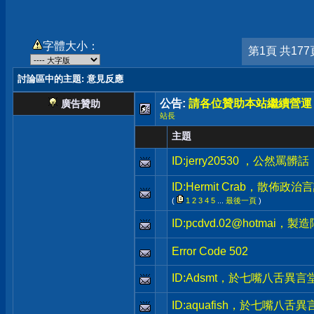
字體大小：
第1頁 共177
討論區中的主題
: 意見反應
公告:
請各位贊助本站繼續營運
廣告贊助
站長
主題
ID:jerry20530 ，公然
ID:Hermit Crab，散
(
1
2
3
4
5
...
最後一頁
)
ID:pcdvd.02@hotma
Error Code 502
ID:Adsmt，於七嘴八舌異
ID:aquafish，於七嘴八