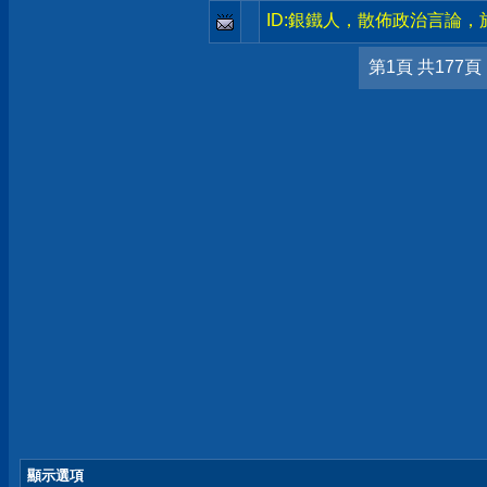
ID:銀鐵人，散佈政治言論
第1頁 共177頁
顯示選項