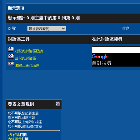
顯示選項
顯示總計 0 則主題中的第 0 到第 0 則
按照:
排序:
討論區工具
在此討論區搜尋
標記此討論區已讀
訂閱此討論區
自訂搜尋
瀏覽上級討論區
發表文章規則
您
不可以
發起新主題
您
不可以
回應主題
您
不可以
上傳附加檔案
您
不可以
編輯您的文章
vB 代碼
打開
表情圖示
打開