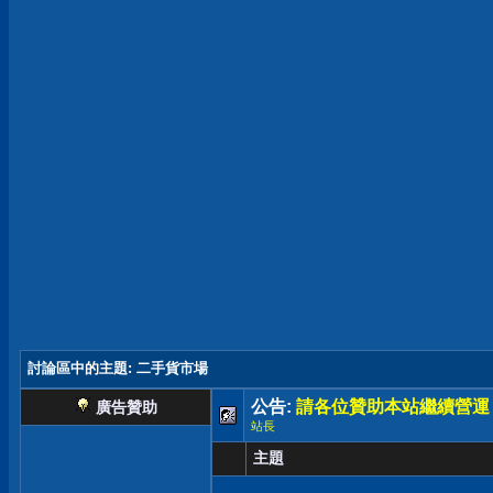
討論區中的主題
: 二手貨市場
公告:
請各位贊助本站繼續營運
廣告贊助
站長
主題