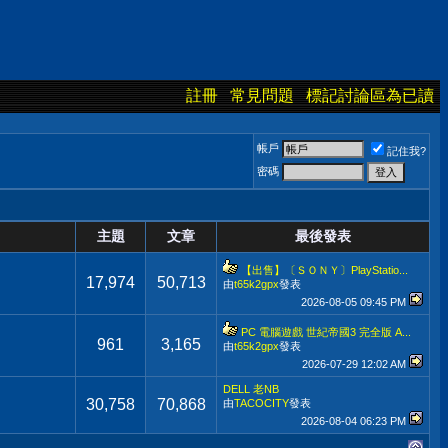
註冊
常見問題
標記討論區為已讀
帳戶
記住我?
密碼
主題
文章
最後發表
【出售】〔ＳＯＮＹ〕PlayStatio...
17,974
50,713
由
t65k2gpx
發表
2026-08-05
09:45 PM
PC 電腦遊戲 世紀帝國3 完全版 A...
961
3,165
由
t65k2gpx
發表
2026-07-29
12:02 AM
DELL 老NB
30,758
70,868
由
TACOCITY
發表
2026-08-04
06:23 PM