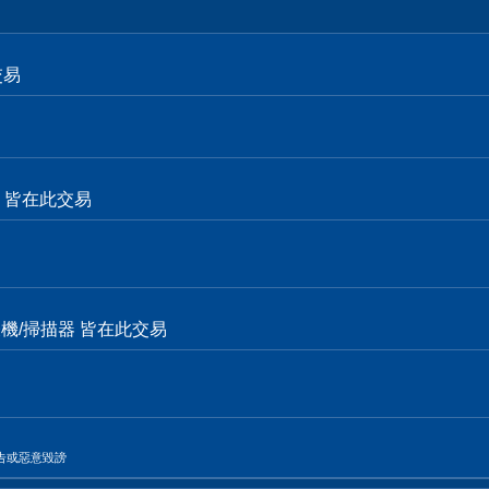
交易
面卡 皆在此交易
表機/掃描器 皆在此交易
告或惡意毀謗