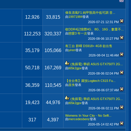
偉良清風F1 純甲類高中低可調 音...
12,926
33,815
由
19971984
發表
2026-07-21
12:31 PM
收DDR4記憶體4G、8G、16G，數量不...
112,253
320,337
由
戀愛3 年一次
發表
2026-08-06
10:27 PM
有三台 群暉 DS918+ 4GB 欲出售
35,179
105,066
由
yiren
發表
2026-08-04
11:46 AM
(免插電) 華碩 ASUS GTX750TI 2G...
50,718
167,269
由
t65k2gpx
發表
2026-08-06
02:04 PM
【全台售】羅技Logitech C615 Fu...
36,359
110,545
由
巫佚
發表
2026-08-06
07:37 AM
(免插電) 華碩 ASUS GTX750TI 2G...
19,423
44,976
由
t65k2gpx
發表
2026-08-06
02:11 PM
Womens In Your City - No Selfi...
317
4,397
由
mercedesbenz
發表
2026-05-14
02:42 PM