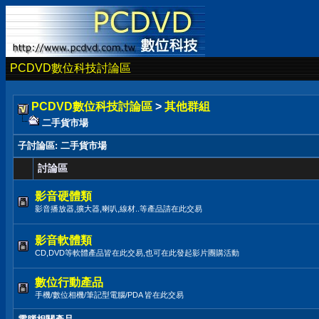
PCDVD數位科技討論區
PCDVD數位科技討論區
>
其他群組
二手貨市場
子討論區
: 二手貨市場
討論區
影音硬體類
影音播放器,擴大器,喇叭,線材..等產品請在此交易
影音軟體類
CD,DVD等軟體產品皆在此交易,也可在此發起影片團購活動
數位行動產品
手機/數位相機/筆記型電腦/PDA 皆在此交易