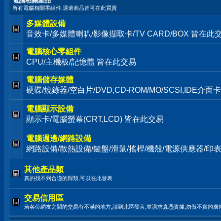
電腦相關產品
所有電腦相關零組件,週邊商品皆可在此買賣
多媒體設備
音效卡/多媒體喇叭/影像擷取卡/TV CARD/BOX 皆在此
電腦核心零組件
CPU/主機板/記憶體 皆在此交易
電腦儲存媒體
硬碟/燒錄器/空白片/DVD,CD-ROM/MO/SCSI,IDE介
電腦顯示設備
顯示卡/電腦螢幕(CRT,LCD) 皆在此交易
電腦週邊/網路設備
網路設備/散熱設備/鍵盤/滑鼠/搖桿/機殼/電源供應器/印
其他產品類
真的找不到合適的歸類,可以在此發表
交易信用區
若各位網友之間的交易有不滿的地方,請到此區發言,並講求真憑實據,勿做不實的廣