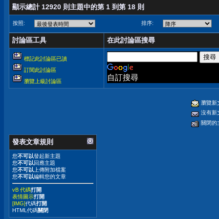
顯示總計 12920 則主題中的第 1 到第 18 則
按照:
排序:
討論區工具
在此討論區搜尋
標記此討論區已讀
訂閱此討論區
自訂搜尋
瀏覽上級討論區
瀏覽新
沒有新
關閉的
發表文章規則
您
不可以
發起新主題
您
不可以
回應主題
您
不可以
上傳附加檔案
您
不可以
編輯您的文章
vB 代碼
打開
表情圖示
打開
[IMG]
代碼
打開
HTML代碼
關閉