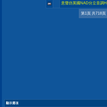
意聲仿英國NAD分立音調HI
第1頁 共718頁
顯示選項