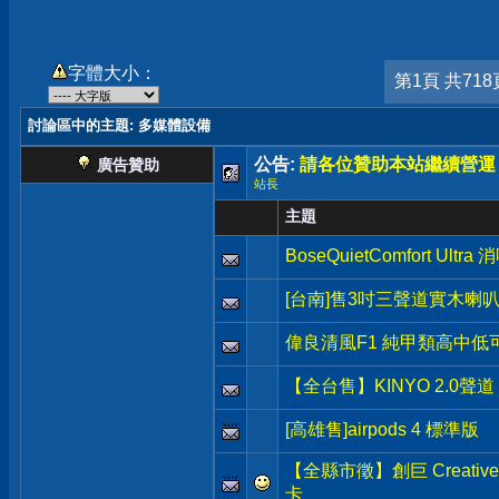
字體大小：
第1頁 共718
討論區中的主題
: 多媒體設備
公告:
請各位贊助本站繼續營運
廣告贊助
站長
主題
BoseQuietComfort Ultr
[台南]售3吋三聲道實木
偉良清風F1 純甲類高中低可
【全台售】KINYO 2.0聲道
[高雄售]airpods 4 標準版
【全縣市徵】創巨 Creative X
卡