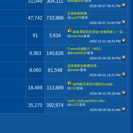
31,049
304,111
由
skap0091
發表
2026-08-07
08:41 PM
近期韓劇推薦.....
47,742
733,988
由
cys070
發表
2026-08-07
10:00 PM
家庭電影院的用途-你會跟家人一起...
91
3,934
由
Lisa Hsu
發表
2002-12-21
09:20 PM
iTunes特價影片（90元）
9,363
140,626
由
lineytb0315
發表
2024-03-30
05:36 PM
說說喜歡的動畫歌曲....
8,060
81,548
由
muder
發表
2026-08-02
12:21 PM
如何解決電視内建的Google...
18,489
113,889
由
U12
發表
2026-06-22
09:28 AM
VIVO X300U&OPPO X9U...
35,270
392,974
由
zx111
發表
2026-08-09
06:41 AM