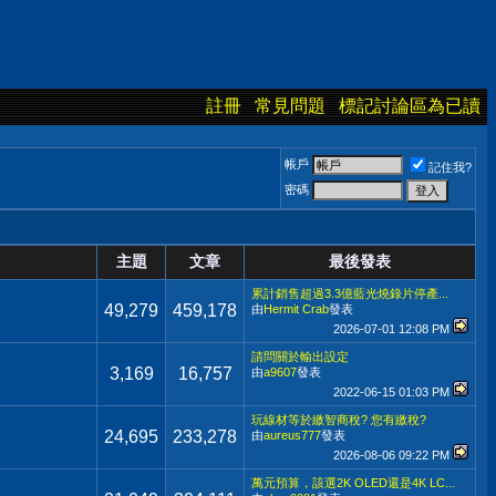
註冊
常見問題
標記討論區為已讀
帳戶
記住我?
密碼
主題
文章
最後發表
累計銷售超過3.3億藍光燒錄片停產...
49,279
459,178
由
Hermit Crab
發表
2026-07-01
12:08 PM
請問關於輸出設定
3,169
16,757
由
a9607
發表
2022-06-15
01:03 PM
玩線材等於繳智商稅? 您有繳稅?
24,695
233,278
由
aureus777
發表
2026-08-06
09:22 PM
萬元預算，該選2K OLED還是4K LC...