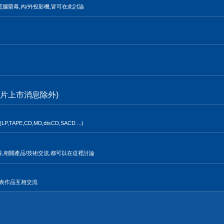
電腦螢幕,內/外投影機,皆可在此討論
片上市消息除外)
,CD,MD,dtsCD,SACD ...)
得,相關產品/技術交流,都可以在這裡討論
發表作品互相交流