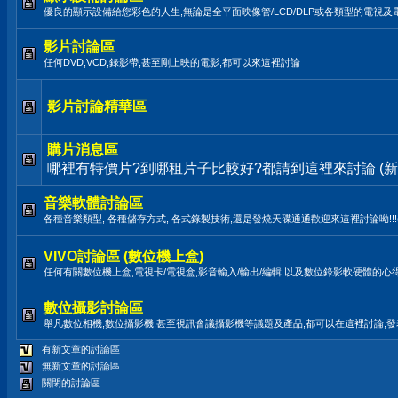
優良的顯示設備給您彩色的人生,無論是全平面映像管/LCD/DLP或各類型的電視及
影片討論區
任何DVD,VCD,錄影帶,甚至剛上映的電影,都可以來這裡討論
影片討論精華區
購片消息區
哪裡有特價片?到哪租片子比較好?都請到這裡來討論 (新
音樂軟體討論區
各種音樂類型, 各種儲存方式, 各式錄製技術,還是發燒天碟通通歡迎來這裡討論呦!!!(LP,TAPE
VIVO討論區 (數位機上盒)
任何有關數位機上盒,電視卡/電視盒,影音輸入/輸出/編輯,以及數位錄影軟硬體的心
數位攝影討論區
舉凡數位相機,數位攝影機,甚至視訊會議攝影機等議題及產品,都可以在這裡討論,
有新文章的討論區
無新文章的討論區
關閉的討論區