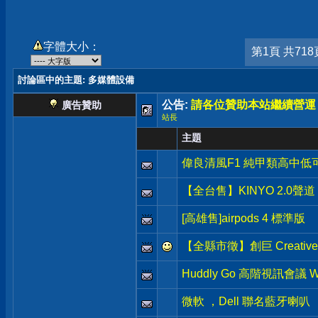
字體大小：
第1頁 共718
討論區中的主題
: 多媒體設備
公告:
請各位贊助本站繼續營運
廣告贊助
站長
主題
偉良清風F1 純甲類高中低可
【全台售】KINYO 2.0聲道
[高雄售]airpods 4 標準版
【全縣市徵】創巨 Creative 
Huddly Go 高階視訊會議 
微軟 ，Dell 聯名藍牙喇叭